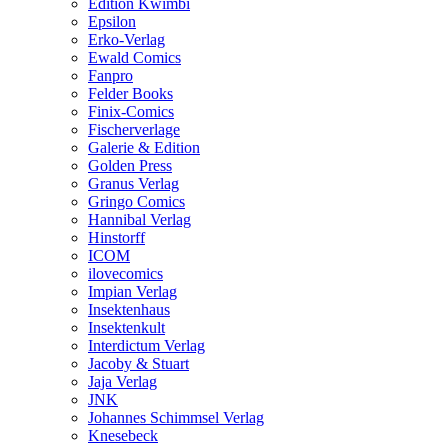
Edition Kwimbi
Epsilon
Erko-Verlag
Ewald Comics
Fanpro
Felder Books
Finix-Comics
Fischerverlage
Galerie & Edition
Golden Press
Granus Verlag
Gringo Comics
Hannibal Verlag
Hinstorff
ICOM
ilovecomics
Impian Verlag
Insektenhaus
Insektenkult
Interdictum Verlag
Jacoby & Stuart
Jaja Verlag
JNK
Johannes Schimmsel Verlag
Knesebeck