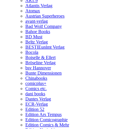
ART:9
Atlantis Verlag
Atomax
Austrian Superheroes
avant-verlag
Bad Wolf Company
Bahoe Books
BD Must
Beltz Verlag
BESTIEunlmt Verlag
Bocola
Boiselle & Ellert
Bröseline Verlag
bsv Hannover
Bunte Dimensionen
Chinabooks
comicplus+
Comics etc.
dani books
Dantes Verlag
ECR-Verlag
Edition 52
Edition Ars Tempus
Edition Comicographie
Edition Comics & Mehr