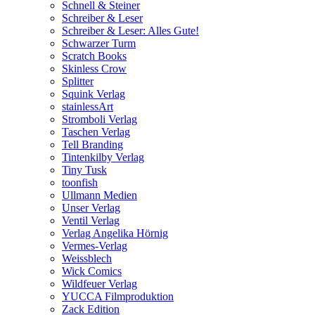
Schnell & Steiner
Schreiber & Leser
Schreiber & Leser: Alles Gute!
Schwarzer Turm
Scratch Books
Skinless Crow
Splitter
Squink Verlag
stainlessArt
Stromboli Verlag
Taschen Verlag
Tell Branding
Tintenkilby Verlag
Tiny Tusk
toonfish
Ullmann Medien
Unser Verlag
Ventil Verlag
Verlag Angelika Hörnig
Vermes-Verlag
Weissblech
Wick Comics
Wildfeuer Verlag
YUCCA Filmproduktion
Zack Edition