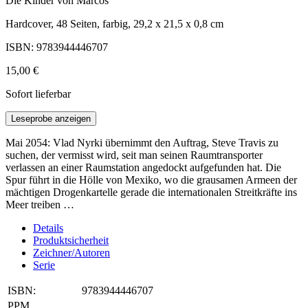
Die Kinder von Marcos
Hardcover, 48 Seiten, farbig, 29,2 x 21,5 x 0,8 cm
ISBN: 9783944446707
15,00 €
Sofort lieferbar
Leseprobe anzeigen
Mai 2054: Vlad Nyrki übernimmt den Auftrag, Steve Travis zu
suchen, der vermisst wird, seit man seinen Raumtransporter
verlassen an einer Raumstation angedockt aufgefunden hat. Die
Spur führt in die Hölle von Mexiko, wo die grausamen Armeen der
mächtigen Drogenkartelle gerade die internationalen Streitkräfte ins
Meer treiben …
Details
Produktsicherheit
Zeichner/Autoren
Serie
ISBN:
9783944446707
PPM