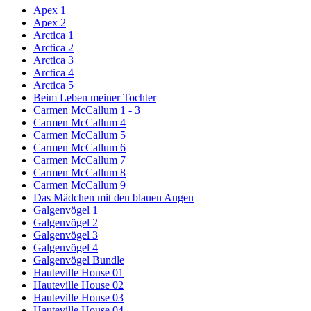
Apex 1
Apex 2
Arctica 1
Arctica 2
Arctica 3
Arctica 4
Arctica 5
Beim Leben meiner Tochter
Carmen McCallum 1 - 3
Carmen McCallum 4
Carmen McCallum 5
Carmen McCallum 6
Carmen McCallum 7
Carmen McCallum 8
Carmen McCallum 9
Das Mädchen mit den blauen Augen
Galgenvögel 1
Galgenvögel 2
Galgenvögel 3
Galgenvögel 4
Galgenvögel Bundle
Hauteville House 01
Hauteville House 02
Hauteville House 03
Hauteville House 04