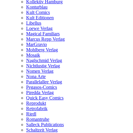
Kollektiv Hamburg
Konturblau
Kult Comics
Kult Editionen
Libellus
Loewe Verlag
Magical Familiars
Marcus Repp Verlag
MarGravio
Mohlberg Verlag
Mosaik
Naglschmid Verlag
Nichtlustig Verlag
Nomen Verlag
Nona Arte
Parallelallee Verlag
Pegasos-Comics
Piredda Verlag
Quick Easy Comics
Reprodukt
Retrofabrik
Riedl
Romantruhe
Salleck Publications
Schaltzeit Verlag