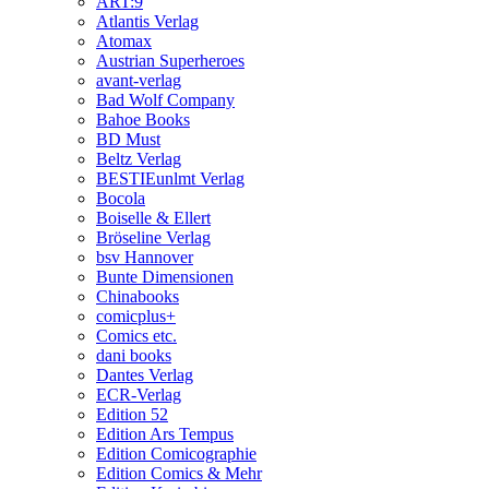
ART:9
Atlantis Verlag
Atomax
Austrian Superheroes
avant-verlag
Bad Wolf Company
Bahoe Books
BD Must
Beltz Verlag
BESTIEunlmt Verlag
Bocola
Boiselle & Ellert
Bröseline Verlag
bsv Hannover
Bunte Dimensionen
Chinabooks
comicplus+
Comics etc.
dani books
Dantes Verlag
ECR-Verlag
Edition 52
Edition Ars Tempus
Edition Comicographie
Edition Comics & Mehr