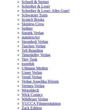
Schnell & Steiner
Schreiber & Leser
Schreiber & Leser: Alles Gute!
Schwarzer Turm
Scratch Books
Skinless Crow
Splitter
Squink Verlag
stainlessArt
Stromboli Verlag
Taschen Verlag
Tell Branding
Tintenkilby Verlag
Tiny Tusk
toonfish
Ullmann Medien
Unser Verlag
Ventil Verlag
Verlag Angelika Hörnig
Vermes-Verlag
Weissblech
Wick Comics
Wildfeuer Verlag
YUCCA Filmproduktion
Zack Edition