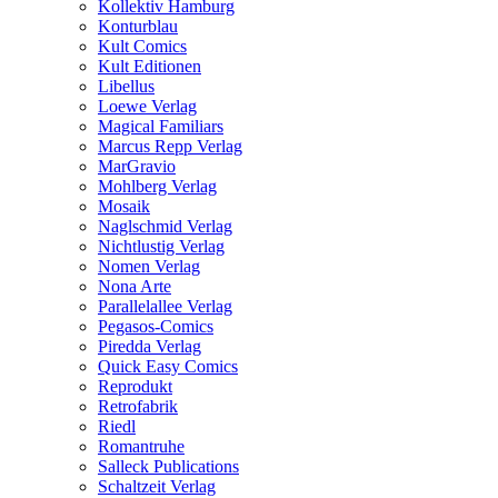
Kollektiv Hamburg
Konturblau
Kult Comics
Kult Editionen
Libellus
Loewe Verlag
Magical Familiars
Marcus Repp Verlag
MarGravio
Mohlberg Verlag
Mosaik
Naglschmid Verlag
Nichtlustig Verlag
Nomen Verlag
Nona Arte
Parallelallee Verlag
Pegasos-Comics
Piredda Verlag
Quick Easy Comics
Reprodukt
Retrofabrik
Riedl
Romantruhe
Salleck Publications
Schaltzeit Verlag