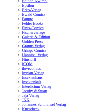
Edition Kwimbi
Epsilon
Erko-Verlag
Ewald Comics
Fanpro
Felder Books
Finix-Comics
Fischerverlage
Galerie & Edition
Golden Press
Granus Verlag
Gringo Comics
Hannibal Verlag
Hinstorff
ICOM
ilovecomics
Impian Verlag
Insektenhaus
Insektenkult
Interdictum Verlag
Jacoby & Stuart
Jaja Verlag
JNK
Johannes Schimmsel Verlag
Knesebeck