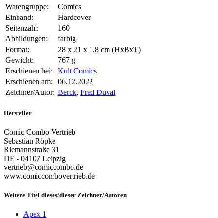
Warengruppe:
Comics
Einband:
Hardcover
Seitenzahl:
160
Abbildungen:
farbig
Format:
28 x 21 x 1,8 cm (HxBxT)
Gewicht:
767 g
Erschienen bei:
Kult Comics
Erschienen am:
06.12.2022
Zeichner/Autor:
Berck
,
Fred Duval
Hersteller
Comic Combo Vertrieb
Sebastian Röpke
Riemannstraße 31
DE - 04107 Leipzig
vertrieb@comiccombo.de
www.comiccombovertrieb.de
Weitere Titel dieses/dieser Zeichner/Autoren
Apex 1