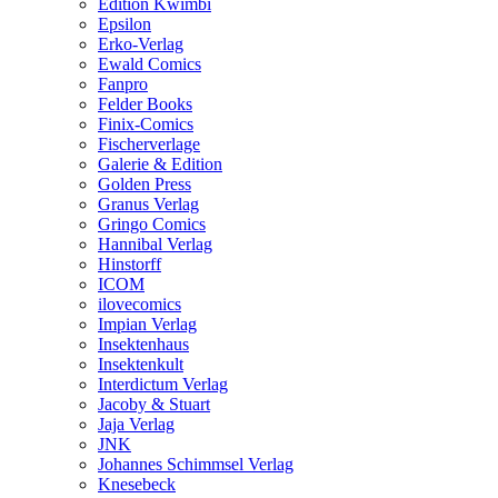
Edition Kwimbi
Epsilon
Erko-Verlag
Ewald Comics
Fanpro
Felder Books
Finix-Comics
Fischerverlage
Galerie & Edition
Golden Press
Granus Verlag
Gringo Comics
Hannibal Verlag
Hinstorff
ICOM
ilovecomics
Impian Verlag
Insektenhaus
Insektenkult
Interdictum Verlag
Jacoby & Stuart
Jaja Verlag
JNK
Johannes Schimmsel Verlag
Knesebeck