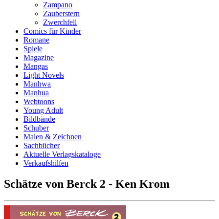
Zampano
Zauberstern
Zwerchfell
Comics für Kinder
Romane
Spiele
Magazine
Mangas
Light Novels
Manhwa
Manhua
Webtoons
Young Adult
Bildbände
Schuber
Malen & Zeichnen
Sachbücher
Aktuelle Verlagskataloge
Verkaufshilfen
Schätze von Berck 2 - Ken Krom