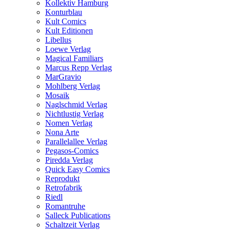
Kollektiv Hamburg
Konturblau
Kult Comics
Kult Editionen
Libellus
Loewe Verlag
Magical Familiars
Marcus Repp Verlag
MarGravio
Mohlberg Verlag
Mosaik
Naglschmid Verlag
Nichtlustig Verlag
Nomen Verlag
Nona Arte
Parallelallee Verlag
Pegasos-Comics
Piredda Verlag
Quick Easy Comics
Reprodukt
Retrofabrik
Riedl
Romantruhe
Salleck Publications
Schaltzeit Verlag