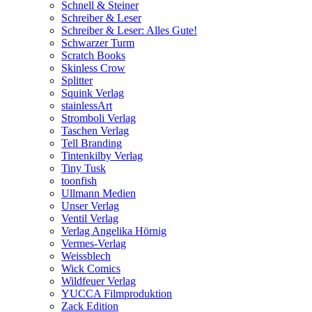
Schnell & Steiner
Schreiber & Leser
Schreiber & Leser: Alles Gute!
Schwarzer Turm
Scratch Books
Skinless Crow
Splitter
Squink Verlag
stainlessArt
Stromboli Verlag
Taschen Verlag
Tell Branding
Tintenkilby Verlag
Tiny Tusk
toonfish
Ullmann Medien
Unser Verlag
Ventil Verlag
Verlag Angelika Hörnig
Vermes-Verlag
Weissblech
Wick Comics
Wildfeuer Verlag
YUCCA Filmproduktion
Zack Edition