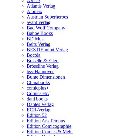
ART:9
Atlantis Verlag
Atomax
Austrian Superheroes
avant-verlag
Bad Wolf Company
Bahoe Books
BD Must
Beltz Verlag
BESTIEunlmt Verlag
Bocola
Boiselle & Ellert
Bröseline Verlag
bsv Hannover
Bunte Dimensionen
Chinabooks
comicplus+
Comics etc.
dani books
Dantes Verlag
ECR-Verlag
Edition 52
Edition Ars Tempus
Edition Comicographie
Edition Comics & Mehr