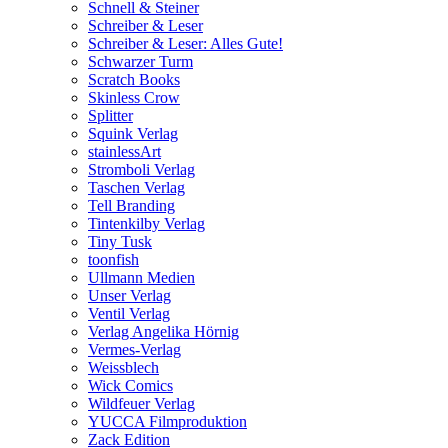
Schnell & Steiner
Schreiber & Leser
Schreiber & Leser: Alles Gute!
Schwarzer Turm
Scratch Books
Skinless Crow
Splitter
Squink Verlag
stainlessArt
Stromboli Verlag
Taschen Verlag
Tell Branding
Tintenkilby Verlag
Tiny Tusk
toonfish
Ullmann Medien
Unser Verlag
Ventil Verlag
Verlag Angelika Hörnig
Vermes-Verlag
Weissblech
Wick Comics
Wildfeuer Verlag
YUCCA Filmproduktion
Zack Edition