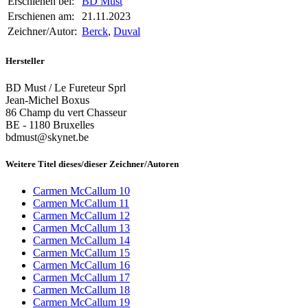
Erschienen bei:
BD Must
Erschienen am:
21.11.2023
Zeichner/Autor:
Berck
,
Duval
Hersteller
BD Must / Le Fureteur Sprl
Jean-Michel Boxus
86 Champ du vert Chasseur
BE - 1180 Bruxelles
bdmust@skynet.be
Weitere Titel dieses/dieser Zeichner/Autoren
Carmen McCallum 10
Carmen McCallum 11
Carmen McCallum 12
Carmen McCallum 13
Carmen McCallum 14
Carmen McCallum 15
Carmen McCallum 16
Carmen McCallum 17
Carmen McCallum 18
Carmen McCallum 19