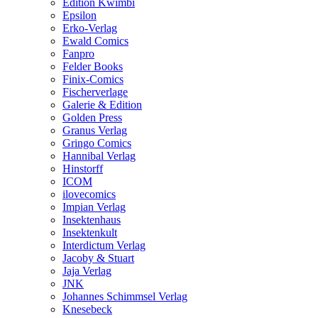
Edition Kwimbi
Epsilon
Erko-Verlag
Ewald Comics
Fanpro
Felder Books
Finix-Comics
Fischerverlage
Galerie & Edition
Golden Press
Granus Verlag
Gringo Comics
Hannibal Verlag
Hinstorff
ICOM
ilovecomics
Impian Verlag
Insektenhaus
Insektenkult
Interdictum Verlag
Jacoby & Stuart
Jaja Verlag
JNK
Johannes Schimmsel Verlag
Knesebeck