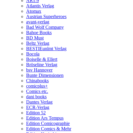
ART:9
Atlantis Verlag
Atomax
Austrian Superheroes
avant-verlag
Bad Wolf Company
Bahoe Books
BD Must
Beltz Verlag
BESTIEunlmt Verlag
Bocola
Boiselle & Ellert
Bröseline Verlag
bsv Hannover
Bunte Dimensionen
Chinabooks
comicplus+
Comics etc.
dani books
Dantes Verlag
ECR-Verlag
Edition 52
Edition Ars Tempus
Edition Comicographie
Edition Comics & Mehr