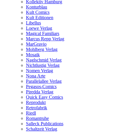
Kollektiv Hamburg
Konturblau
Kult Comics
Kult Editionen
Libellus
Loewe Verlag
Magical Familiars
Marcus Repp Verlag
MarGravio
Mohlberg Verlag
Mosaik
Naglschmid Verlag
Nichtlustig Verlag
Nomen Verlag
Nona Arte
Parallelallee Verlag
Pegasos-Comics
Piredda Verlag
Quick Easy Comics
Reprodukt
Retrofabrik
Riedl
Romantruhe
Salleck Publications
Schaltzeit Verlag