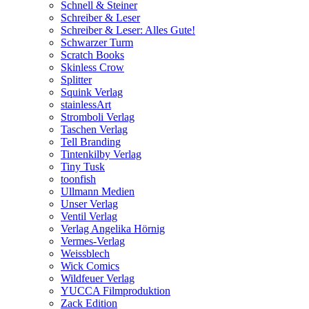
Schnell & Steiner
Schreiber & Leser
Schreiber & Leser: Alles Gute!
Schwarzer Turm
Scratch Books
Skinless Crow
Splitter
Squink Verlag
stainlessArt
Stromboli Verlag
Taschen Verlag
Tell Branding
Tintenkilby Verlag
Tiny Tusk
toonfish
Ullmann Medien
Unser Verlag
Ventil Verlag
Verlag Angelika Hörnig
Vermes-Verlag
Weissblech
Wick Comics
Wildfeuer Verlag
YUCCA Filmproduktion
Zack Edition