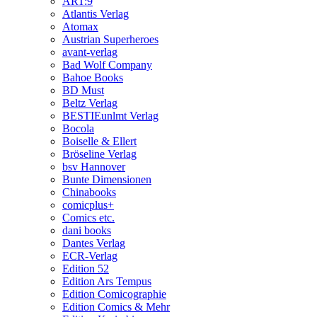
ART:9
Atlantis Verlag
Atomax
Austrian Superheroes
avant-verlag
Bad Wolf Company
Bahoe Books
BD Must
Beltz Verlag
BESTIEunlmt Verlag
Bocola
Boiselle & Ellert
Bröseline Verlag
bsv Hannover
Bunte Dimensionen
Chinabooks
comicplus+
Comics etc.
dani books
Dantes Verlag
ECR-Verlag
Edition 52
Edition Ars Tempus
Edition Comicographie
Edition Comics & Mehr