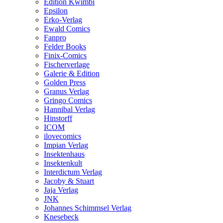
Edition Kwimbi
Epsilon
Erko-Verlag
Ewald Comics
Fanpro
Felder Books
Finix-Comics
Fischerverlage
Galerie & Edition
Golden Press
Granus Verlag
Gringo Comics
Hannibal Verlag
Hinstorff
ICOM
ilovecomics
Impian Verlag
Insektenhaus
Insektenkult
Interdictum Verlag
Jacoby & Stuart
Jaja Verlag
JNK
Johannes Schimmsel Verlag
Knesebeck