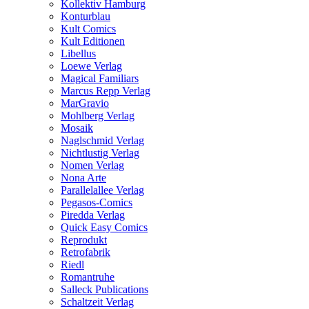
Kollektiv Hamburg
Konturblau
Kult Comics
Kult Editionen
Libellus
Loewe Verlag
Magical Familiars
Marcus Repp Verlag
MarGravio
Mohlberg Verlag
Mosaik
Naglschmid Verlag
Nichtlustig Verlag
Nomen Verlag
Nona Arte
Parallelallee Verlag
Pegasos-Comics
Piredda Verlag
Quick Easy Comics
Reprodukt
Retrofabrik
Riedl
Romantruhe
Salleck Publications
Schaltzeit Verlag