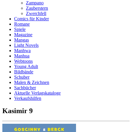
Zampano
Zauberstern
Zwerchfell
Comics für Kinder
Romane
Spiele
Magazine
Mangas
Light Novels
Manhwa
Manhua
Webtoons
Young Adult
Bildbände
Schuber
Malen & Zeichnen
Sachbücher
Aktuelle Verlagskataloge
Verkaufshilfen
Kasimir 9