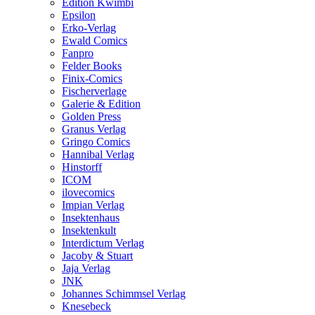
Edition Kwimbi
Epsilon
Erko-Verlag
Ewald Comics
Fanpro
Felder Books
Finix-Comics
Fischerverlage
Galerie & Edition
Golden Press
Granus Verlag
Gringo Comics
Hannibal Verlag
Hinstorff
ICOM
ilovecomics
Impian Verlag
Insektenhaus
Insektenkult
Interdictum Verlag
Jacoby & Stuart
Jaja Verlag
JNK
Johannes Schimmsel Verlag
Knesebeck