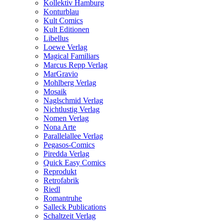
Kollektiv Hamburg
Konturblau
Kult Comics
Kult Editionen
Libellus
Loewe Verlag
Magical Familiars
Marcus Repp Verlag
MarGravio
Mohlberg Verlag
Mosaik
Naglschmid Verlag
Nichtlustig Verlag
Nomen Verlag
Nona Arte
Parallelallee Verlag
Pegasos-Comics
Piredda Verlag
Quick Easy Comics
Reprodukt
Retrofabrik
Riedl
Romantruhe
Salleck Publications
Schaltzeit Verlag