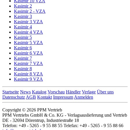
Kasimir 10 VZA
Kasimir 2
Kasimir 2 - VZA
Kasimir 3
Kasimir 3 VZA
Kasimir 4
Kasimir 4 VZA
Kasimir 5
Kasimir 5 VZA
Kasimir 6
Kasimir 6 VZA
Kasimir 7
Kasimir 7 VZA
Kasimir 8
Kasimir 8 VZA
Kasimir 9 VZA
Startseite
News
Katalog
Vorschau
Händler
Verlage
Über uns
Datenschutz
AGB
Kontakt
Impressum
Anmelden
Copyright © 2026 PPM Vertrieb
PPM Vertriebs GmbH & Co. KG - Verlagsauslieferung und Vertrieb
DE - 32694 Dörentrup, Industriestraße 18
Telefon: +49 - 5265 - 9 55 88 55 Telefax: +49 - 5265 - 9 55 88 66