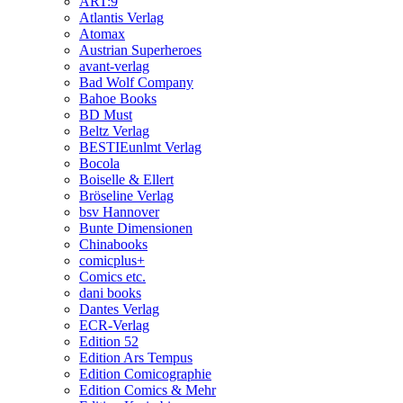
ART:9
Atlantis Verlag
Atomax
Austrian Superheroes
avant-verlag
Bad Wolf Company
Bahoe Books
BD Must
Beltz Verlag
BESTIEunlmt Verlag
Bocola
Boiselle & Ellert
Bröseline Verlag
bsv Hannover
Bunte Dimensionen
Chinabooks
comicplus+
Comics etc.
dani books
Dantes Verlag
ECR-Verlag
Edition 52
Edition Ars Tempus
Edition Comicographie
Edition Comics & Mehr