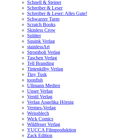
Schnell & Steiner
Schreiber & Leser
Schreiber & Leser: Alles Gute!
Schwarzer Turm
Scratch Books
Skinless Crow
Splitter
Squink Verlag
stainlessArt
Stromboli Verlag
Taschen Verlag
Tell Branding
Tintenkilby Verlag
Tiny Tusk
toonfish
Ullmann Medien
Unser Verlag
Ventil Verlag
Verlag Angelika Hörnig
Vermes-Verlag
Weissblech
Wick Comics
Wildfeuer Verlag
YUCCA Filmproduktion
Zack Edition