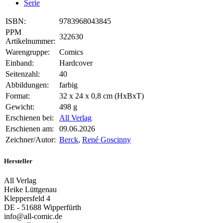
Serie
ISBN:
9783968043845
PPM
322630
Artikelnummer:
Warengruppe:
Comics
Einband:
Hardcover
Seitenzahl:
40
Abbildungen:
farbig
Format:
32 x 24 x 0,8 cm (HxBxT)
Gewicht:
498 g
Erschienen bei:
All Verlag
Erschienen am:
09.06.2026
Zeichner/Autor:
Berck
,
René Goscinny
Hersteller
All Verlag
Heike Lüttgenau
Kleppersfeld 4
DE - 51688 Wipperfürth
info@all-comic.de