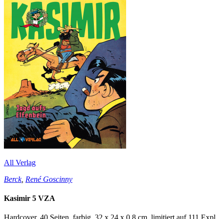
All Verlag
Berck
,
René Goscinny
Kasimir 5 VZA
Hardcover, 40 Seiten, farbig, 32 x 24 x 0,8 cm, limitiert auf 111 Exp