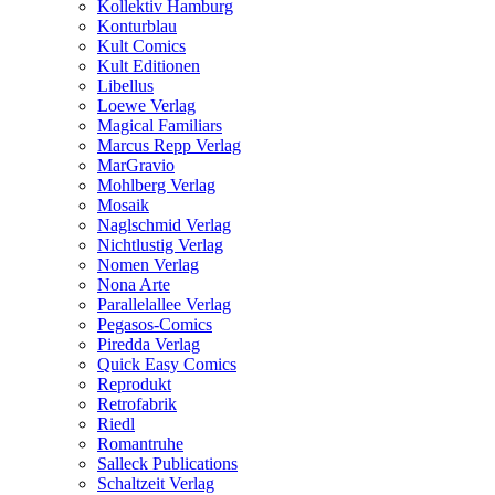
Kollektiv Hamburg
Konturblau
Kult Comics
Kult Editionen
Libellus
Loewe Verlag
Magical Familiars
Marcus Repp Verlag
MarGravio
Mohlberg Verlag
Mosaik
Naglschmid Verlag
Nichtlustig Verlag
Nomen Verlag
Nona Arte
Parallelallee Verlag
Pegasos-Comics
Piredda Verlag
Quick Easy Comics
Reprodukt
Retrofabrik
Riedl
Romantruhe
Salleck Publications
Schaltzeit Verlag