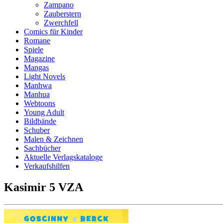
Zampano
Zauberstern
Zwerchfell
Comics für Kinder
Romane
Spiele
Magazine
Mangas
Light Novels
Manhwa
Manhua
Webtoons
Young Adult
Bildbände
Schuber
Malen & Zeichnen
Sachbücher
Aktuelle Verlagskataloge
Verkaufshilfen
Kasimir 5 VZA