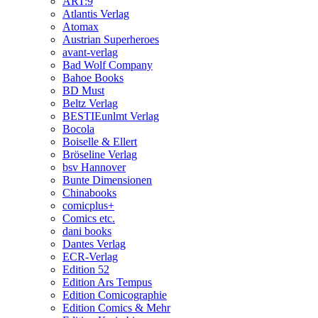
ART:9
Atlantis Verlag
Atomax
Austrian Superheroes
avant-verlag
Bad Wolf Company
Bahoe Books
BD Must
Beltz Verlag
BESTIEunlmt Verlag
Bocola
Boiselle & Ellert
Bröseline Verlag
bsv Hannover
Bunte Dimensionen
Chinabooks
comicplus+
Comics etc.
dani books
Dantes Verlag
ECR-Verlag
Edition 52
Edition Ars Tempus
Edition Comicographie
Edition Comics & Mehr