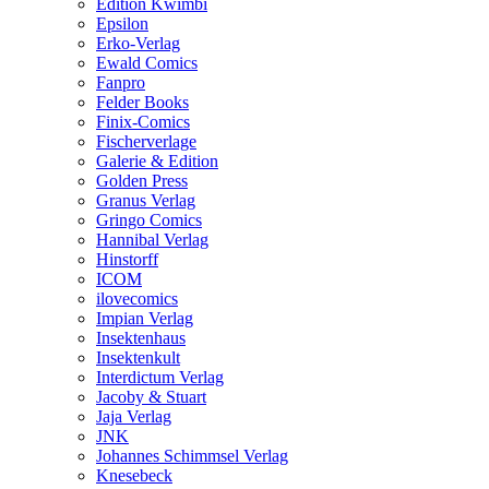
Edition Kwimbi
Epsilon
Erko-Verlag
Ewald Comics
Fanpro
Felder Books
Finix-Comics
Fischerverlage
Galerie & Edition
Golden Press
Granus Verlag
Gringo Comics
Hannibal Verlag
Hinstorff
ICOM
ilovecomics
Impian Verlag
Insektenhaus
Insektenkult
Interdictum Verlag
Jacoby & Stuart
Jaja Verlag
JNK
Johannes Schimmsel Verlag
Knesebeck