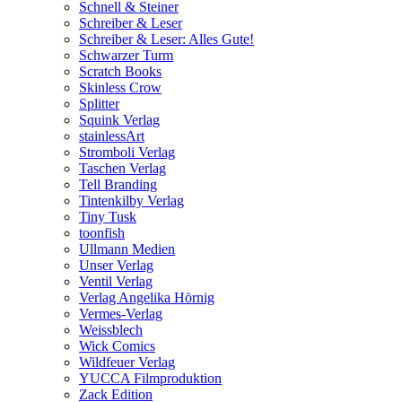
Schnell & Steiner
Schreiber & Leser
Schreiber & Leser: Alles Gute!
Schwarzer Turm
Scratch Books
Skinless Crow
Splitter
Squink Verlag
stainlessArt
Stromboli Verlag
Taschen Verlag
Tell Branding
Tintenkilby Verlag
Tiny Tusk
toonfish
Ullmann Medien
Unser Verlag
Ventil Verlag
Verlag Angelika Hörnig
Vermes-Verlag
Weissblech
Wick Comics
Wildfeuer Verlag
YUCCA Filmproduktion
Zack Edition