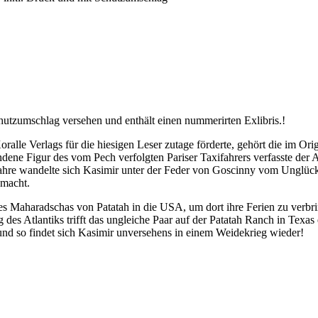
hutzumschlag versehen und enthält einen nummerirten Exlibris.!
le Verlags für die hiesigen Leser zutage förderte, gehört die im Orig
ene Figur des vom Pech verfolgten Pariser Taxifahrers verfasste der 
Jahre wandelte sich Kasimir unter der Feder von Goscinny vom Unglüc
 macht.
 Maharadschas von Patatah in die USA, um dort ihre Ferien zu verbrin
g des Atlantiks trifft das ungleiche Paar auf der Patatah Ranch in Tex
und so findet sich Kasimir unversehens in einem Weidekrieg wieder!