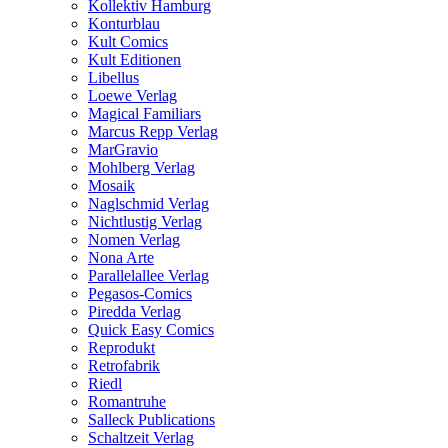
Kollektiv Hamburg
Konturblau
Kult Comics
Kult Editionen
Libellus
Loewe Verlag
Magical Familiars
Marcus Repp Verlag
MarGravio
Mohlberg Verlag
Mosaik
Naglschmid Verlag
Nichtlustig Verlag
Nomen Verlag
Nona Arte
Parallelallee Verlag
Pegasos-Comics
Piredda Verlag
Quick Easy Comics
Reprodukt
Retrofabrik
Riedl
Romantruhe
Salleck Publications
Schaltzeit Verlag