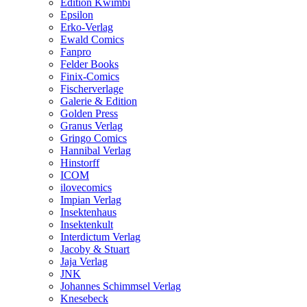
Edition Kwimbi
Epsilon
Erko-Verlag
Ewald Comics
Fanpro
Felder Books
Finix-Comics
Fischerverlage
Galerie & Edition
Golden Press
Granus Verlag
Gringo Comics
Hannibal Verlag
Hinstorff
ICOM
ilovecomics
Impian Verlag
Insektenhaus
Insektenkult
Interdictum Verlag
Jacoby & Stuart
Jaja Verlag
JNK
Johannes Schimmsel Verlag
Knesebeck