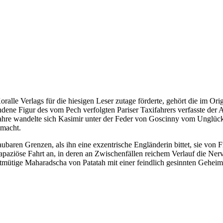
le Verlags für die hiesigen Leser zutage förderte, gehört die im Orig
ene Figur des vom Pech verfolgten Pariser Taxifahrers verfasste der 
Jahre wandelte sich Kasimir unter der Feder von Goscinny vom Unglüc
 macht.
ubaren Grenzen, als ihn eine exzentrische Engländerin bittet, sie von F
apaziöse Fahrt an, in deren an Zwischenfällen reichem Verlauf die Ner
utmütige Maharadscha von Patatah mit einer feindlich gesinnten Gehei