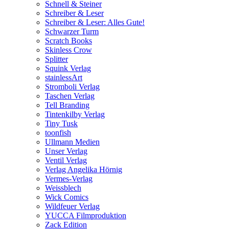
Schnell & Steiner
Schreiber & Leser
Schreiber & Leser: Alles Gute!
Schwarzer Turm
Scratch Books
Skinless Crow
Splitter
Squink Verlag
stainlessArt
Stromboli Verlag
Taschen Verlag
Tell Branding
Tintenkilby Verlag
Tiny Tusk
toonfish
Ullmann Medien
Unser Verlag
Ventil Verlag
Verlag Angelika Hörnig
Vermes-Verlag
Weissblech
Wick Comics
Wildfeuer Verlag
YUCCA Filmproduktion
Zack Edition