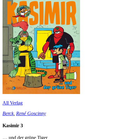
All Verlag
Berck
,
René Goscinny
Kasimir 3
… und der grüne Tiger