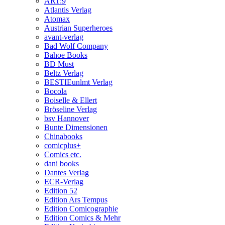
ART:9
Atlantis Verlag
Atomax
Austrian Superheroes
avant-verlag
Bad Wolf Company
Bahoe Books
BD Must
Beltz Verlag
BESTIEunlmt Verlag
Bocola
Boiselle & Ellert
Bröseline Verlag
bsv Hannover
Bunte Dimensionen
Chinabooks
comicplus+
Comics etc.
dani books
Dantes Verlag
ECR-Verlag
Edition 52
Edition Ars Tempus
Edition Comicographie
Edition Comics & Mehr