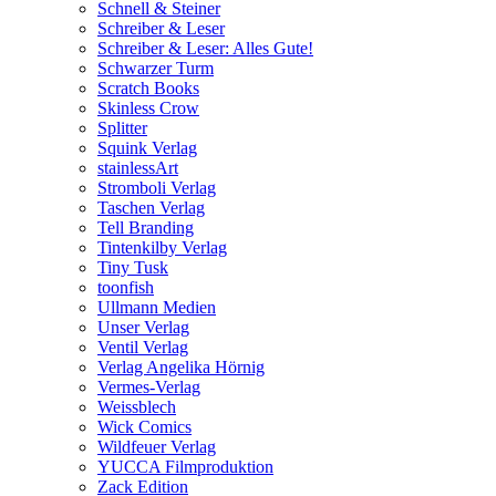
Schnell & Steiner
Schreiber & Leser
Schreiber & Leser: Alles Gute!
Schwarzer Turm
Scratch Books
Skinless Crow
Splitter
Squink Verlag
stainlessArt
Stromboli Verlag
Taschen Verlag
Tell Branding
Tintenkilby Verlag
Tiny Tusk
toonfish
Ullmann Medien
Unser Verlag
Ventil Verlag
Verlag Angelika Hörnig
Vermes-Verlag
Weissblech
Wick Comics
Wildfeuer Verlag
YUCCA Filmproduktion
Zack Edition