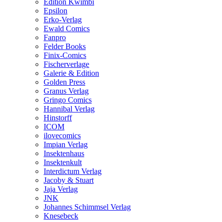
Edition Kwimbi
Epsilon
Erko-Verlag
Ewald Comics
Fanpro
Felder Books
Finix-Comics
Fischerverlage
Galerie & Edition
Golden Press
Granus Verlag
Gringo Comics
Hannibal Verlag
Hinstorff
ICOM
ilovecomics
Impian Verlag
Insektenhaus
Insektenkult
Interdictum Verlag
Jacoby & Stuart
Jaja Verlag
JNK
Johannes Schimmsel Verlag
Knesebeck