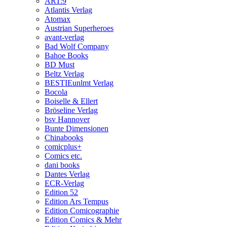
ART:9
Atlantis Verlag
Atomax
Austrian Superheroes
avant-verlag
Bad Wolf Company
Bahoe Books
BD Must
Beltz Verlag
BESTIEunlmt Verlag
Bocola
Boiselle & Ellert
Bröseline Verlag
bsv Hannover
Bunte Dimensionen
Chinabooks
comicplus+
Comics etc.
dani books
Dantes Verlag
ECR-Verlag
Edition 52
Edition Ars Tempus
Edition Comicographie
Edition Comics & Mehr