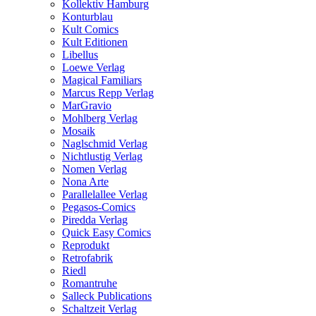
Kollektiv Hamburg
Konturblau
Kult Comics
Kult Editionen
Libellus
Loewe Verlag
Magical Familiars
Marcus Repp Verlag
MarGravio
Mohlberg Verlag
Mosaik
Naglschmid Verlag
Nichtlustig Verlag
Nomen Verlag
Nona Arte
Parallelallee Verlag
Pegasos-Comics
Piredda Verlag
Quick Easy Comics
Reprodukt
Retrofabrik
Riedl
Romantruhe
Salleck Publications
Schaltzeit Verlag