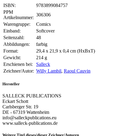
ISBN:
9783899084757
PPM
306306
Artikelnummer:
Warengruppe:
Comics
Einband:
Softcover
Seitenzahl:
48
Abbildungen:
farbig
Format:
29,4 x 21,9 x 0,4 cm (HxBxT)
Gewicht:
214 g
Erschienen bei:
Salleck
Zeichner/Autor:
Willy Lambil
,
Raoul Cauvin
Hersteller
SALLECK PUBLICATIONS
Eckart Schott
Carlsberger Str. 19
DE - 67319 Wattenheim
info@salleckpublications.eu
www.salleck-publications.de
Weitere Titel dieses/dieser Zeichner/Autoren