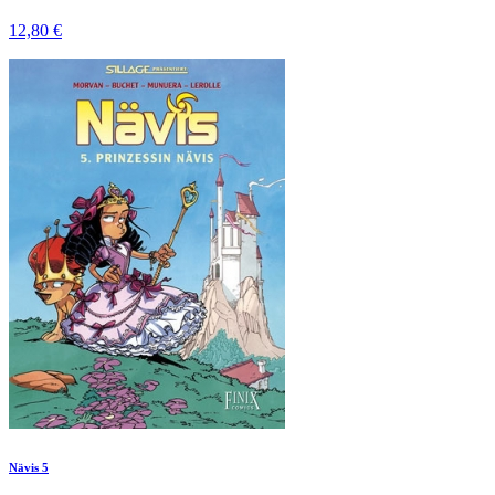
12,80 €
Nävis 5