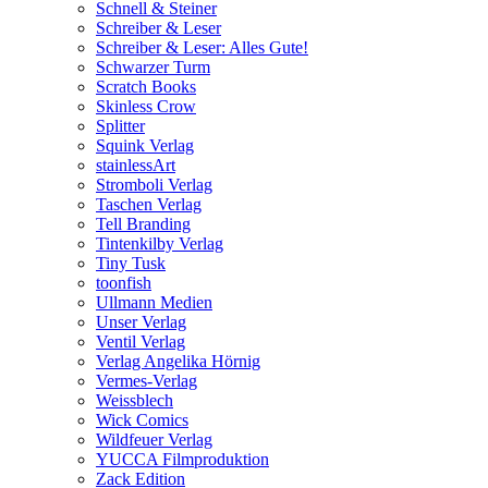
Schnell & Steiner
Schreiber & Leser
Schreiber & Leser: Alles Gute!
Schwarzer Turm
Scratch Books
Skinless Crow
Splitter
Squink Verlag
stainlessArt
Stromboli Verlag
Taschen Verlag
Tell Branding
Tintenkilby Verlag
Tiny Tusk
toonfish
Ullmann Medien
Unser Verlag
Ventil Verlag
Verlag Angelika Hörnig
Vermes-Verlag
Weissblech
Wick Comics
Wildfeuer Verlag
YUCCA Filmproduktion
Zack Edition