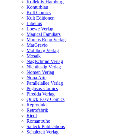
Kollektiv Hamburg
Konturblau
Kult Comics
Kult Editionen
Libellus
Loewe Verlag
Magical Familiars
Marcus Repp Verlag
MarGravio
Mohlberg Verlag
Mosaik
Naglschmid Verlag
Nichtlustig Verlag
Nomen Verlag
Nona Arte
Parallelallee Verlag
Pegasos-Comics
Piredda Verlag
Quick Easy Comics
Reprodukt
Retrofabrik
Riedl
Romantruhe
Salleck Publications
Schaltzeit Verlag