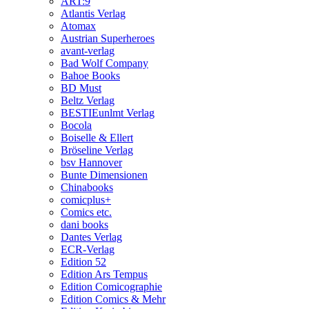
ART:9
Atlantis Verlag
Atomax
Austrian Superheroes
avant-verlag
Bad Wolf Company
Bahoe Books
BD Must
Beltz Verlag
BESTIEunlmt Verlag
Bocola
Boiselle & Ellert
Bröseline Verlag
bsv Hannover
Bunte Dimensionen
Chinabooks
comicplus+
Comics etc.
dani books
Dantes Verlag
ECR-Verlag
Edition 52
Edition Ars Tempus
Edition Comicographie
Edition Comics & Mehr