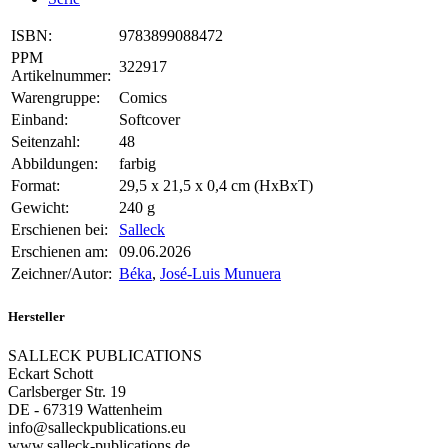
ISBN:
9783899088472
PPM
322917
Artikelnummer:
Warengruppe:
Comics
Einband:
Softcover
Seitenzahl:
48
Abbildungen:
farbig
Format:
29,5 x 21,5 x 0,4 cm (HxBxT)
Gewicht:
240 g
Erschienen bei:
Salleck
Erschienen am:
09.06.2026
Zeichner/Autor:
Béka
,
José-Luis Munuera
Hersteller
SALLECK PUBLICATIONS
Eckart Schott
Carlsberger Str. 19
DE - 67319 Wattenheim
info@salleckpublications.eu
www.salleck-publications.de