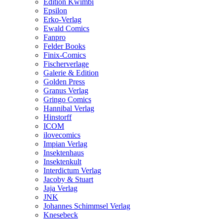
Edition Kwimbi
Epsilon
Erko-Verlag
Ewald Comics
Fanpro
Felder Books
Finix-Comics
Fischerverlage
Galerie & Edition
Golden Press
Granus Verlag
Gringo Comics
Hannibal Verlag
Hinstorff
ICOM
ilovecomics
Impian Verlag
Insektenhaus
Insektenkult
Interdictum Verlag
Jacoby & Stuart
Jaja Verlag
JNK
Johannes Schimmsel Verlag
Knesebeck