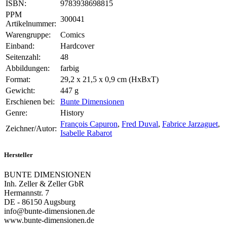
ISBN:
9783938698815
PPM
300041
Artikelnummer:
Warengruppe:
Comics
Einband:
Hardcover
Seitenzahl:
48
Abbildungen:
farbig
Format:
29,2 x 21,5 x 0,9 cm (HxBxT)
Gewicht:
447 g
Erschienen bei:
Bunte Dimensionen
Genre:
History
François Capuron
,
Fred Duval
,
Fabrice Jarzaguet
,
Zeichner/Autor:
Isabelle Rabarot
Hersteller
BUNTE DIMENSIONEN
Inh. Zeller & Zeller GbR
Hermannstr. 7
DE - 86150 Augsburg
info@bunte-dimensionen.de
www.bunte-dimensionen.de