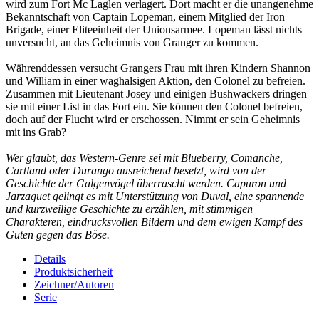
wird zum Fort Mc Laglen verlagert. Dort macht er die unangenehme
Bekanntschaft von Captain Lopeman, einem Mitglied der Iron
Brigade, einer Eliteeinheit der Unionsarmee. Lopeman lässt nichts
unversucht, an das Geheimnis von Granger zu kommen.
Währenddessen versucht Grangers Frau mit ihren Kindern Shannon
und William in einer waghalsigen Aktion, den Colonel zu befreien.
Zusammen mit Lieutenant Josey und einigen Bushwackers dringen
sie mit einer List in das Fort ein. Sie können den Colonel befreien,
doch auf der Flucht wird er erschossen. Nimmt er sein Geheimnis
mit ins Grab?
Wer glaubt, das Western-Genre sei mit Blueberry, Comanche,
Cartland oder Durango ausreichend besetzt, wird von der
Geschichte der Galgenvögel überrascht werden. Capuron und
Jarzaguet gelingt es mit Unterstützung von Duval, eine spannende
und kurzweilige Geschichte zu erzählen, mit stimmigen
Charakteren, eindrucksvollen Bildern und dem ewigen Kampf des
Guten gegen das Böse.
Details
Produktsicherheit
Zeichner/Autoren
Serie