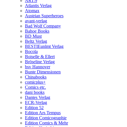
ART:9
Atlantis Verlag
Atomax
Austrian Superheroes
avant-verlag
Bad Wolf Company
Bahoe Books
BD Must
Beltz Verlag
BESTIEunlmt Verlag
Bocola
Boiselle & Ellert
Bröseline Verlag
bsv Hannover
Bunte Dimensionen
Chinabooks
comicplus+
Comics etc.
dani books
Dantes Verlag
ECR-Verlag
Edition 52
Edition Ars Tempus
Edition Comicographie
Edition Comics & Mehr