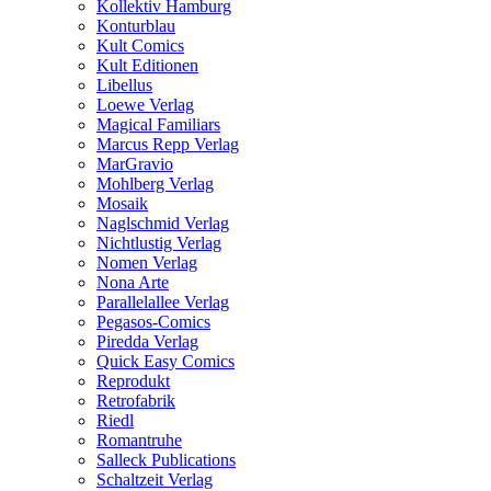
Kollektiv Hamburg
Konturblau
Kult Comics
Kult Editionen
Libellus
Loewe Verlag
Magical Familiars
Marcus Repp Verlag
MarGravio
Mohlberg Verlag
Mosaik
Naglschmid Verlag
Nichtlustig Verlag
Nomen Verlag
Nona Arte
Parallelallee Verlag
Pegasos-Comics
Piredda Verlag
Quick Easy Comics
Reprodukt
Retrofabrik
Riedl
Romantruhe
Salleck Publications
Schaltzeit Verlag