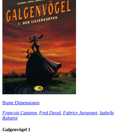
Bunte Dimensionen
François Capuron
,
Fred Duval
,
Fabrice Jarzaguet
,
Isabelle
Rabarot
Galgenvögel 1