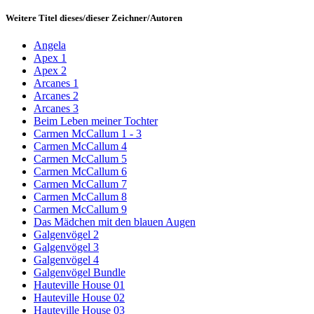
Weitere Titel dieses/dieser Zeichner/Autoren
Angela
Apex 1
Apex 2
Arcanes 1
Arcanes 2
Arcanes 3
Beim Leben meiner Tochter
Carmen McCallum 1 - 3
Carmen McCallum 4
Carmen McCallum 5
Carmen McCallum 6
Carmen McCallum 7
Carmen McCallum 8
Carmen McCallum 9
Das Mädchen mit den blauen Augen
Galgenvögel 2
Galgenvögel 3
Galgenvögel 4
Galgenvögel Bundle
Hauteville House 01
Hauteville House 02
Hauteville House 03