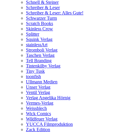
Schnell & Steiner
Schreiber & Leser
Schreiber & Leser: Alles Gute!
Schwarzer Turm
Scratch Books
Skinless Crow
Splitter
Squink Verlag
stainlessArt
Stromboli Verlag
Taschen Verlag
Tell Branding
Tintenkilby Verlag
Tiny Tusk
toonfish
Ullmann Medien
Unser Verlag
Ventil Verlag
Verlag Angelika Hörnig
Vermes-Verlag
Weissblech
Wick Comics
Wildfeuer Verlag
YUCCA Filmproduktion
Zack Edition