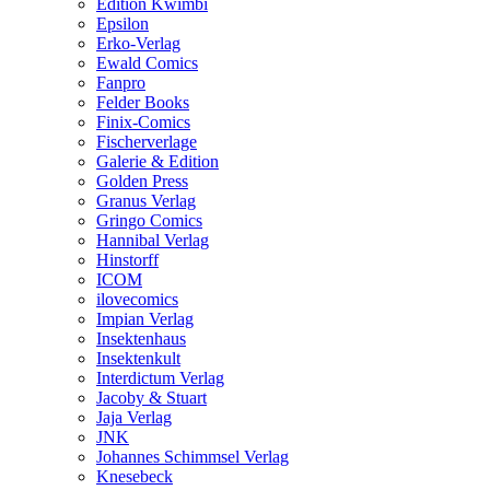
Edition Kwimbi
Epsilon
Erko-Verlag
Ewald Comics
Fanpro
Felder Books
Finix-Comics
Fischerverlage
Galerie & Edition
Golden Press
Granus Verlag
Gringo Comics
Hannibal Verlag
Hinstorff
ICOM
ilovecomics
Impian Verlag
Insektenhaus
Insektenkult
Interdictum Verlag
Jacoby & Stuart
Jaja Verlag
JNK
Johannes Schimmsel Verlag
Knesebeck