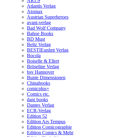
ART:9
Atlantis Verlag
Atomax
Austrian Superheroes
avant-verlag
Bad Wolf Company
Bahoe Books
BD Must
Beltz Verlag
BESTIEunlmt Verlag
Bocola
Boiselle & Ellert
Bröseline Verlag
bsv Hannover
Bunte Dimensionen
Chinabooks
comicplus+
Comics etc.
dani books
Dantes Verlag
ECR-Verlag
Edition 52
Edition Ars Tempus
Edition Comicographie
Edition Comics & Mehr