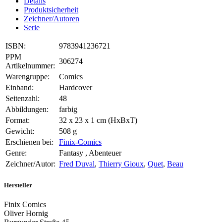
Details
Produktsicherheit
Zeichner/Autoren
Serie
ISBN:
9783941236721
PPM
306274
Artikelnummer:
Warengruppe:
Comics
Einband:
Hardcover
Seitenzahl:
48
Abbildungen:
farbig
Format:
32 x 23 x 1 cm (HxBxT)
Gewicht:
508 g
Erschienen bei:
Finix-Comics
Genre:
Fantasy , Abenteuer
Zeichner/Autor:
Fred Duval
,
Thierry Gioux
,
Quet
,
Beau
Hersteller
Finix Comics
Oliver Hornig