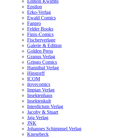
Edition Kwimbi
Epsilon
Erko-Verlag
Ewald Comics
Fanpro
Felder Books
Finix-Comics
Fischerverlage
Galerie & Edition
Golden Press
Granus Verlag
Gringo Comics
Hannibal Verlag
Hinstorff
ICOM
ilovecomics
Impian Verlag
Insektenhaus
Insektenkult
Interdictum Verlag
Jacoby & Stuart
Jaja Verlag
JNK
Johannes Schimmsel Verlag
Knesebeck