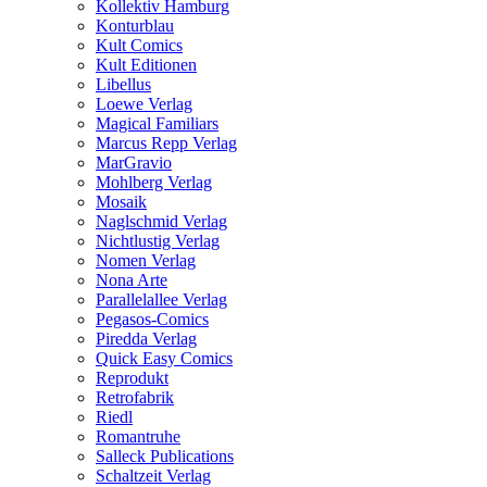
Kollektiv Hamburg
Konturblau
Kult Comics
Kult Editionen
Libellus
Loewe Verlag
Magical Familiars
Marcus Repp Verlag
MarGravio
Mohlberg Verlag
Mosaik
Naglschmid Verlag
Nichtlustig Verlag
Nomen Verlag
Nona Arte
Parallelallee Verlag
Pegasos-Comics
Piredda Verlag
Quick Easy Comics
Reprodukt
Retrofabrik
Riedl
Romantruhe
Salleck Publications
Schaltzeit Verlag