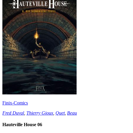
Finix-Comics
Fred Duval
,
Thierry Gioux
,
Quet
,
Beau
Hauteville House 06