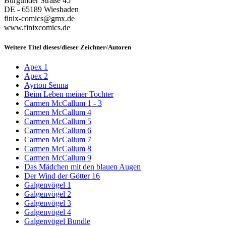
Burgunder Straße 45
DE - 65189 Wiesbaden
finix-comics@gmx.de
www.finixcomics.de
Weitere Titel dieses/dieser Zeichner/Autoren
Apex 1
Apex 2
Ayrton Senna
Beim Leben meiner Tochter
Carmen McCallum 1 - 3
Carmen McCallum 4
Carmen McCallum 5
Carmen McCallum 6
Carmen McCallum 7
Carmen McCallum 8
Carmen McCallum 9
Das Mädchen mit den blauen Augen
Der Wind der Götter 16
Galgenvögel 1
Galgenvögel 2
Galgenvögel 3
Galgenvögel 4
Galgenvögel Bundle