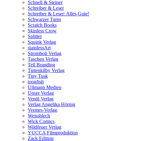
Schnell & Steiner
Schreiber & Leser
Schreiber & Leser: Alles Gute!
Schwarzer Turm
Scratch Books
Skinless Crow
Splitter
Squink Verlag
stainlessArt
Stromboli Verlag
Taschen Verlag
Tell Branding
Tintenkilby Verlag
Tiny Tusk
toonfish
Ullmann Medien
Unser Verlag
Ventil Verlag
Verlag Angelika Hörnig
Vermes-Verlag
Weissblech
Wick Comics
Wildfeuer Verlag
YUCCA Filmproduktion
Zack Edition