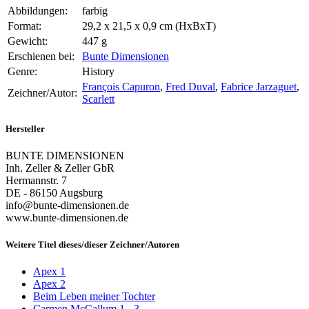
Abbildungen:
farbig
Format:
29,2 x 21,5 x 0,9 cm (HxBxT)
Gewicht:
447 g
Erschienen bei:
Bunte Dimensionen
Genre:
History
François Capuron
,
Fred Duval
,
Fabrice Jarzaguet
,
Zeichner/Autor:
Scarlett
Hersteller
BUNTE DIMENSIONEN
Inh. Zeller & Zeller GbR
Hermannstr. 7
DE - 86150 Augsburg
info@bunte-dimensionen.de
www.bunte-dimensionen.de
Weitere Titel dieses/dieser Zeichner/Autoren
Apex 1
Apex 2
Beim Leben meiner Tochter
Carmen McCallum 1 - 3