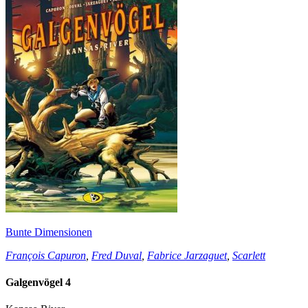
Bunte Dimensionen
François Capuron
,
Fred Duval
,
Fabrice Jarzaguet
,
Scarlett
Galgenvögel 4