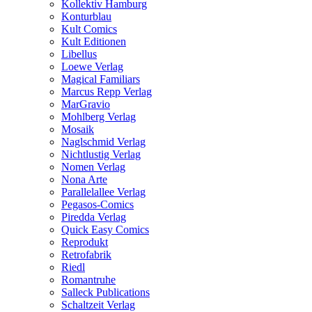
Kollektiv Hamburg
Konturblau
Kult Comics
Kult Editionen
Libellus
Loewe Verlag
Magical Familiars
Marcus Repp Verlag
MarGravio
Mohlberg Verlag
Mosaik
Naglschmid Verlag
Nichtlustig Verlag
Nomen Verlag
Nona Arte
Parallelallee Verlag
Pegasos-Comics
Piredda Verlag
Quick Easy Comics
Reprodukt
Retrofabrik
Riedl
Romantruhe
Salleck Publications
Schaltzeit Verlag