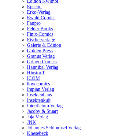
Edition Kwimbi
Epsilon
Erko-Verlag
Ewald Comics
Fanpro
Felder Books
Finix-Comics
Fischerverlage
Galerie & Edition
Golden Press
Granus Verlag
Gringo Comics
Hannibal Verlag
Hinstorff
ICOM
ilovecomics
Impian Verlag
Insektenhaus
Insektenkult
Interdictum Verlag
Jacoby & Stuart
Jaja Verlag
JNK
Johannes Schimmsel Verlag
Knesebeck