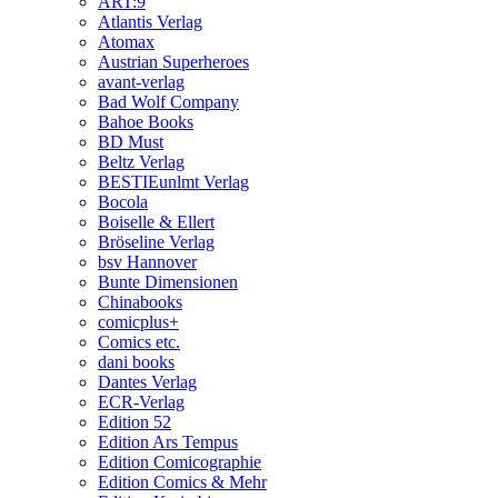
ART:9
Atlantis Verlag
Atomax
Austrian Superheroes
avant-verlag
Bad Wolf Company
Bahoe Books
BD Must
Beltz Verlag
BESTIEunlmt Verlag
Bocola
Boiselle & Ellert
Bröseline Verlag
bsv Hannover
Bunte Dimensionen
Chinabooks
comicplus+
Comics etc.
dani books
Dantes Verlag
ECR-Verlag
Edition 52
Edition Ars Tempus
Edition Comicographie
Edition Comics & Mehr