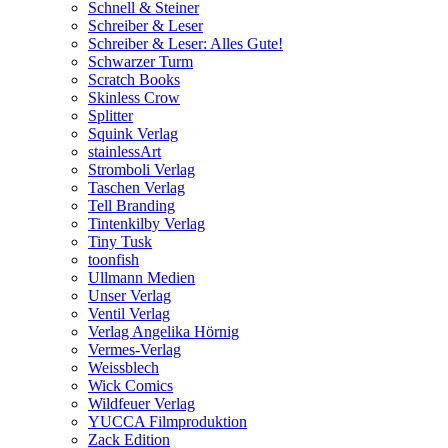
Schnell & Steiner
Schreiber & Leser
Schreiber & Leser: Alles Gute!
Schwarzer Turm
Scratch Books
Skinless Crow
Splitter
Squink Verlag
stainlessArt
Stromboli Verlag
Taschen Verlag
Tell Branding
Tintenkilby Verlag
Tiny Tusk
toonfish
Ullmann Medien
Unser Verlag
Ventil Verlag
Verlag Angelika Hörnig
Vermes-Verlag
Weissblech
Wick Comics
Wildfeuer Verlag
YUCCA Filmproduktion
Zack Edition