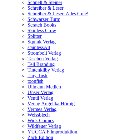
Schnell & Steiner
Schreiber & Leser
Schreiber & Leser: Alles Gute!
Schwarzer Turm
Scratch Books
Skinless Crow
Splitter
Squink Verlag
stainlessArt
Stromboli Verlag
Taschen Verlag
Tell Branding
Tintenkilby Verlag
Tiny Tusk
toonfish
Ullmann Medien
Unser Verlag
Ventil Verlag
Verlag Angelika Hörnig
Vermes-Verlag
Weissblech
Wick Comics
Wildfeuer Verlag
YUCCA Filmproduktion
Zack Edition