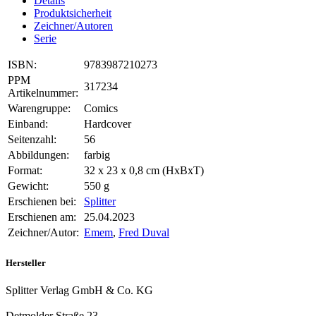
Details
Produktsicherheit
Zeichner/Autoren
Serie
ISBN:
9783987210273
PPM
317234
Artikelnummer:
Warengruppe:
Comics
Einband:
Hardcover
Seitenzahl:
56
Abbildungen:
farbig
Format:
32 x 23 x 0,8 cm (HxBxT)
Gewicht:
550 g
Erschienen bei:
Splitter
Erschienen am:
25.04.2023
Zeichner/Autor:
Emem
,
Fred Duval
Hersteller
Splitter Verlag GmbH & Co. KG
Detmolder Straße 23