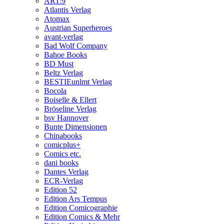
ART:9
Atlantis Verlag
Atomax
Austrian Superheroes
avant-verlag
Bad Wolf Company
Bahoe Books
BD Must
Beltz Verlag
BESTIEunlmt Verlag
Bocola
Boiselle & Ellert
Bröseline Verlag
bsv Hannover
Bunte Dimensionen
Chinabooks
comicplus+
Comics etc.
dani books
Dantes Verlag
ECR-Verlag
Edition 52
Edition Ars Tempus
Edition Comicographie
Edition Comics & Mehr