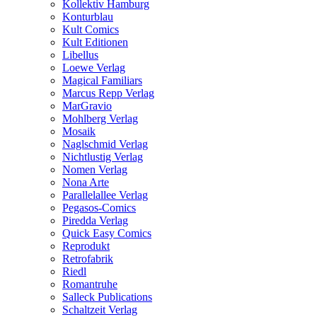
Kollektiv Hamburg
Konturblau
Kult Comics
Kult Editionen
Libellus
Loewe Verlag
Magical Familiars
Marcus Repp Verlag
MarGravio
Mohlberg Verlag
Mosaik
Naglschmid Verlag
Nichtlustig Verlag
Nomen Verlag
Nona Arte
Parallelallee Verlag
Pegasos-Comics
Piredda Verlag
Quick Easy Comics
Reprodukt
Retrofabrik
Riedl
Romantruhe
Salleck Publications
Schaltzeit Verlag