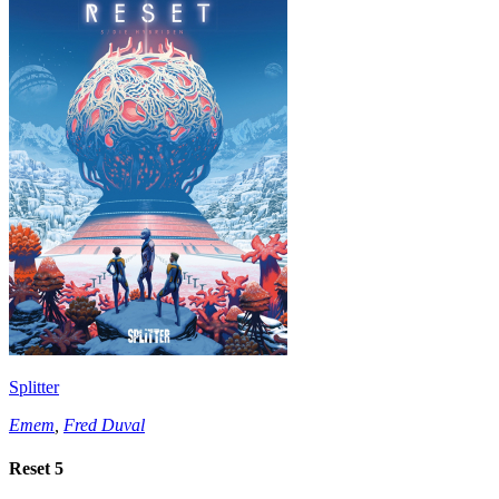
Splitter
Emem
,
Fred Duval
Reset 5