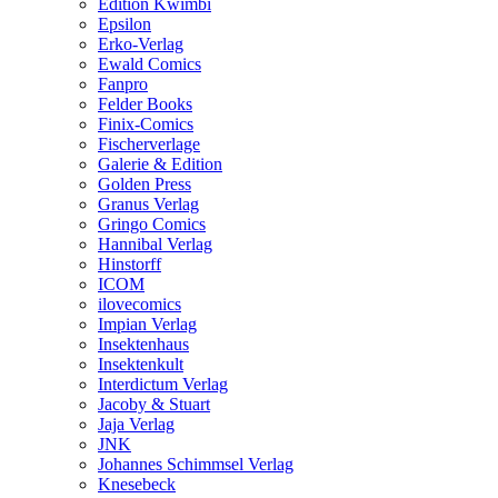
Edition Kwimbi
Epsilon
Erko-Verlag
Ewald Comics
Fanpro
Felder Books
Finix-Comics
Fischerverlage
Galerie & Edition
Golden Press
Granus Verlag
Gringo Comics
Hannibal Verlag
Hinstorff
ICOM
ilovecomics
Impian Verlag
Insektenhaus
Insektenkult
Interdictum Verlag
Jacoby & Stuart
Jaja Verlag
JNK
Johannes Schimmsel Verlag
Knesebeck