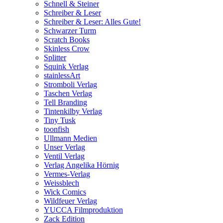
Schnell & Steiner
Schreiber & Leser
Schreiber & Leser: Alles Gute!
Schwarzer Turm
Scratch Books
Skinless Crow
Splitter
Squink Verlag
stainlessArt
Stromboli Verlag
Taschen Verlag
Tell Branding
Tintenkilby Verlag
Tiny Tusk
toonfish
Ullmann Medien
Unser Verlag
Ventil Verlag
Verlag Angelika Hörnig
Vermes-Verlag
Weissblech
Wick Comics
Wildfeuer Verlag
YUCCA Filmproduktion
Zack Edition