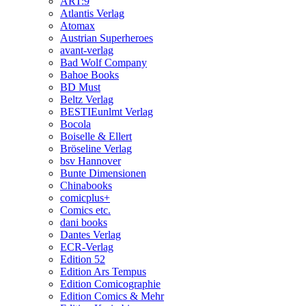
ART:9
Atlantis Verlag
Atomax
Austrian Superheroes
avant-verlag
Bad Wolf Company
Bahoe Books
BD Must
Beltz Verlag
BESTIEunlmt Verlag
Bocola
Boiselle & Ellert
Bröseline Verlag
bsv Hannover
Bunte Dimensionen
Chinabooks
comicplus+
Comics etc.
dani books
Dantes Verlag
ECR-Verlag
Edition 52
Edition Ars Tempus
Edition Comicographie
Edition Comics & Mehr