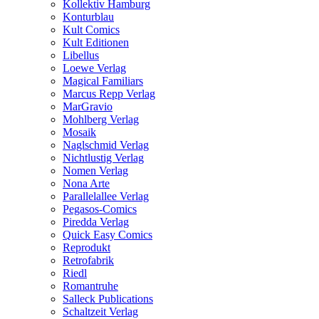
Kollektiv Hamburg
Konturblau
Kult Comics
Kult Editionen
Libellus
Loewe Verlag
Magical Familiars
Marcus Repp Verlag
MarGravio
Mohlberg Verlag
Mosaik
Naglschmid Verlag
Nichtlustig Verlag
Nomen Verlag
Nona Arte
Parallelallee Verlag
Pegasos-Comics
Piredda Verlag
Quick Easy Comics
Reprodukt
Retrofabrik
Riedl
Romantruhe
Salleck Publications
Schaltzeit Verlag