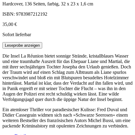
Hardcover, 136 Seiten, farbig, 32 x 23 x 1,6 cm
ISBN: 9783987212192
35,00 €
Sofort lieferbar
Leseprobe anzeigen
Die Insel La Réunion bietet sonnige Strände, kristallblaues Wasser
und eine traumhafte Auszeit für das Ehepaar Liane und Martial, die
mit ihrer sechsjährigen Tochter Josepha den Urlaub genießen. Doch
der Traum wird auf einen Schlag zum Albtraum als Liane spurlos
verschwindet und bloß ein mit Blutspuren besudeltes Hotelzimmer
hinterlässt. Martial ist klar, dass der Verdacht auf ihn fallen wird, und
in Panik ergreift er mit seiner Tochter die Flucht – was ihn in den
Augen der Polizei erst recht schuldig wirken lässt. Eine wilde
Verfolgungsjagd quer durch die üppige Natur der Insel beginnt.
Ein atemloser Thriller vor paradiesischer Kulisse: Fred Duval und
Didier Cassegrain widmen sich nach »Schwarze Seerosen« einem
weiteren Bestseller des französischen Autors Michel Bussi, um eine
packende Kriminalstory mit opulenten Zeichnungen zu verbinden.