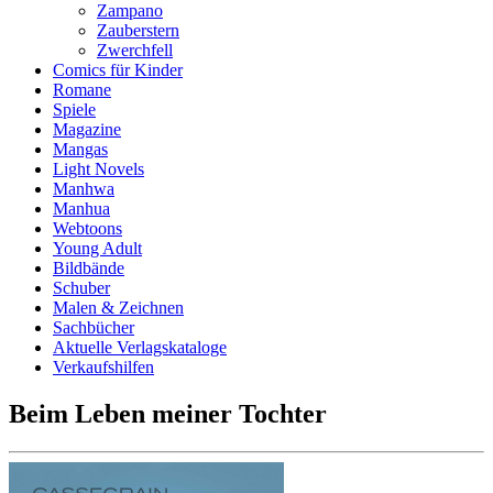
Zampano
Zauberstern
Zwerchfell
Comics für Kinder
Romane
Spiele
Magazine
Mangas
Light Novels
Manhwa
Manhua
Webtoons
Young Adult
Bildbände
Schuber
Malen & Zeichnen
Sachbücher
Aktuelle Verlagskataloge
Verkaufshilfen
Beim Leben meiner Tochter