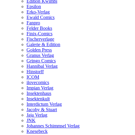
Edition Kwimbi
Epsilon
Erko-Verlag
Ewald Comics
Fanpro
Felder Books
Finix-Comics
Fischerverlage
Galerie & Edition
Golden Press
Granus Verlag
Gringo Comics
Hannibal Verlag
Hinstorff
ICOM
ilovecomics
Impian Verlag
Insektenhaus
Insektenkult
Interdictum Verlag
Jacoby & Stuart
Jaja Verlag
JNK
Johannes Schimmsel Verlag
Knesebeck