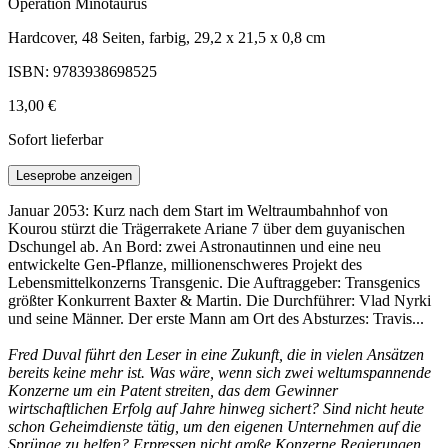
Operation Minotaurus
Hardcover, 48 Seiten, farbig, 29,2 x 21,5 x 0,8 cm
ISBN: 9783938698525
13,00 €
Sofort lieferbar
Leseprobe anzeigen
Januar 2053: Kurz nach dem Start im Weltraumbahnhof von
Kourou stürzt die Trägerrakete Ariane 7 über dem guyanischen
Dschungel ab. An Bord: zwei Astronautinnen und eine neu
entwickelte Gen-Pflanze, millionenschweres Projekt des
Lebensmittelkonzerns Transgenic. Die Auftraggeber: Transgenics
größter Konkurrent Baxter & Martin. Die Durchführer: Vlad Nyrki
und seine Männer. Der erste Mann am Ort des Absturzes: Travis...
Fred Duval führt den Leser in eine Zukunft, die in vielen Ansätzen
bereits keine mehr ist. Was wäre, wenn sich zwei weltumspannende
Konzerne um ein Patent streiten, das dem Gewinner
wirtschaftlichen Erfolg auf Jahre hinweg sichert? Sind nicht heute
schon Geheimdienste tätig, um den eigenen Unternehmen auf die
Sprünge zu helfen? Erpressen nicht große Konzerne Regierungen