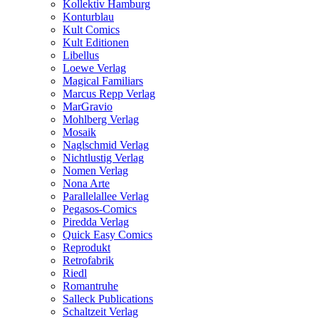
Kollektiv Hamburg
Konturblau
Kult Comics
Kult Editionen
Libellus
Loewe Verlag
Magical Familiars
Marcus Repp Verlag
MarGravio
Mohlberg Verlag
Mosaik
Naglschmid Verlag
Nichtlustig Verlag
Nomen Verlag
Nona Arte
Parallelallee Verlag
Pegasos-Comics
Piredda Verlag
Quick Easy Comics
Reprodukt
Retrofabrik
Riedl
Romantruhe
Salleck Publications
Schaltzeit Verlag