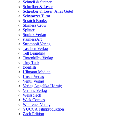
Schnell & Steiner
Schreiber & Leser
Schreiber & Leser: Alles Gute!
Schwarzer Turm
Scratch Books
Skinless Crow
Splitter
Squink Verlag
stainlessArt
Stromboli Verlag
Taschen Verlag
Tell Branding
Tintenkilby Verlag
Tiny Tusk
toonfish
Ullmann Medien
Unser Verlag
Ventil Verlag
Verlag Angelika Hörnig
Vermes-Verlag
Weissblech
Wick Comics
Wildfeuer Verlag
YUCCA Filmproduktion
Zack Edition