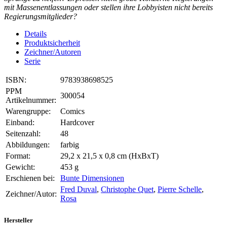
mit Massenentlassungen oder stellen ihre Lobbyisten nicht bereits
Regierungsmitglieder?
Details
Produktsicherheit
Zeichner/Autoren
Serie
ISBN:
9783938698525
PPM
300054
Artikelnummer:
Warengruppe:
Comics
Einband:
Hardcover
Seitenzahl:
48
Abbildungen:
farbig
Format:
29,2 x 21,5 x 0,8 cm (HxBxT)
Gewicht:
453 g
Erschienen bei:
Bunte Dimensionen
Fred Duval
,
Christophe Quet
,
Pierre Schelle
,
Zeichner/Autor:
Rosa
Hersteller