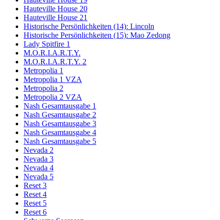
Hauteville House 20
Hauteville House 21
Historische Persönlichkeiten (14): Lincoln
Historische Persönlichkeiten (15): Mao Zedong
Lady Spitfire 1
M.O.R.I.A.R.T.Y.
M.O.R.I.A.R.T.Y. 2
Metropolia 1
Metropolia 1 VZA
Metropolia 2
Metropolia 2 VZA
Nash Gesamtausgabe 1
Nash Gesamtausgabe 2
Nash Gesamtausgabe 3
Nash Gesamtausgabe 4
Nash Gesamtausgabe 5
Nevada 2
Nevada 3
Nevada 4
Nevada 5
Reset 3
Reset 4
Reset 5
Reset 6