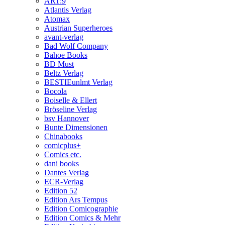
ART:9
Atlantis Verlag
Atomax
Austrian Superheroes
avant-verlag
Bad Wolf Company
Bahoe Books
BD Must
Beltz Verlag
BESTIEunlmt Verlag
Bocola
Boiselle & Ellert
Bröseline Verlag
bsv Hannover
Bunte Dimensionen
Chinabooks
comicplus+
Comics etc.
dani books
Dantes Verlag
ECR-Verlag
Edition 52
Edition Ars Tempus
Edition Comicographie
Edition Comics & Mehr