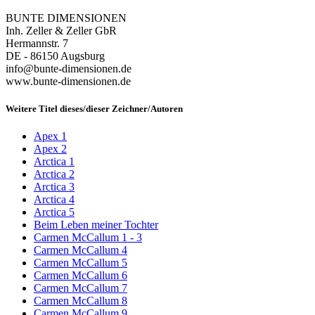
BUNTE DIMENSIONEN
Inh. Zeller & Zeller GbR
Hermannstr. 7
DE - 86150 Augsburg
info@bunte-dimensionen.de
www.bunte-dimensionen.de
Weitere Titel dieses/dieser Zeichner/Autoren
Apex 1
Apex 2
Arctica 1
Arctica 2
Arctica 3
Arctica 4
Arctica 5
Beim Leben meiner Tochter
Carmen McCallum 1 - 3
Carmen McCallum 4
Carmen McCallum 5
Carmen McCallum 6
Carmen McCallum 7
Carmen McCallum 8
Carmen McCallum 9