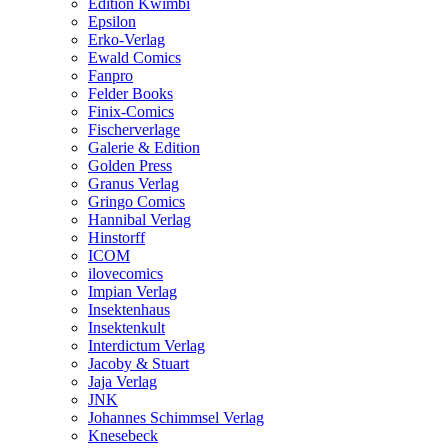
Edition Kwimbi
Epsilon
Erko-Verlag
Ewald Comics
Fanpro
Felder Books
Finix-Comics
Fischerverlage
Galerie & Edition
Golden Press
Granus Verlag
Gringo Comics
Hannibal Verlag
Hinstorff
ICOM
ilovecomics
Impian Verlag
Insektenhaus
Insektenkult
Interdictum Verlag
Jacoby & Stuart
Jaja Verlag
JNK
Johannes Schimmsel Verlag
Knesebeck