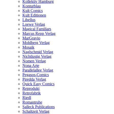
Kollektiv Hamburg
Konturblau
Kult Comics
Kult Editionen
Libellus
Loewe Verlag
Magical Familiars
Marcus Repp Verlag
MarGravio
Mohlberg Verlag
Mosaik
Naglschmid Verlag
Nichtlustig Verlag
Nomen Verlag
Nona Arte
Parallelallee Verlag
Pegasos-Comics
Piredda Verlag
Quick Easy Comics
Reprodukt
Retrofabrik
Riedl
Romantruhe
Salleck Publications
Schaltzeit Verlag