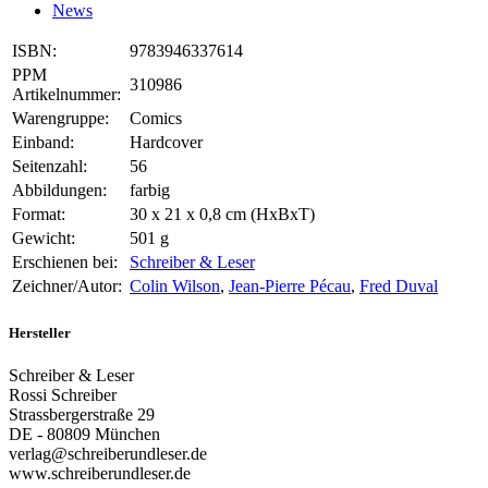
News
ISBN:
9783946337614
PPM
310986
Artikelnummer:
Warengruppe:
Comics
Einband:
Hardcover
Seitenzahl:
56
Abbildungen:
farbig
Format:
30 x 21 x 0,8 cm (HxBxT)
Gewicht:
501 g
Erschienen bei:
Schreiber & Leser
Zeichner/Autor:
Colin Wilson
,
Jean-Pierre Pécau
,
Fred Duval
Hersteller
Schreiber & Leser
Rossi Schreiber
Strassbergerstraße 29
DE - 80809 München
verlag@schreiberundleser.de
www.schreiberundleser.de