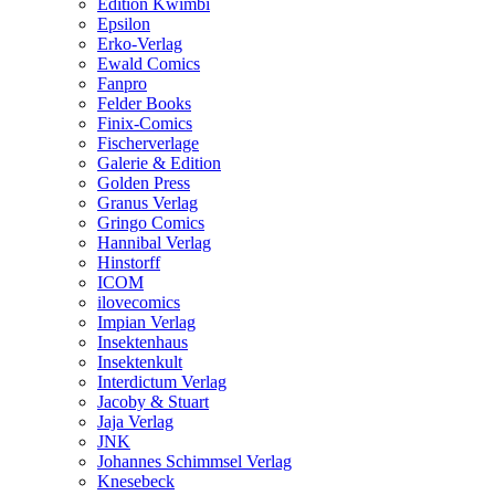
Edition Kwimbi
Epsilon
Erko-Verlag
Ewald Comics
Fanpro
Felder Books
Finix-Comics
Fischerverlage
Galerie & Edition
Golden Press
Granus Verlag
Gringo Comics
Hannibal Verlag
Hinstorff
ICOM
ilovecomics
Impian Verlag
Insektenhaus
Insektenkult
Interdictum Verlag
Jacoby & Stuart
Jaja Verlag
JNK
Johannes Schimmsel Verlag
Knesebeck