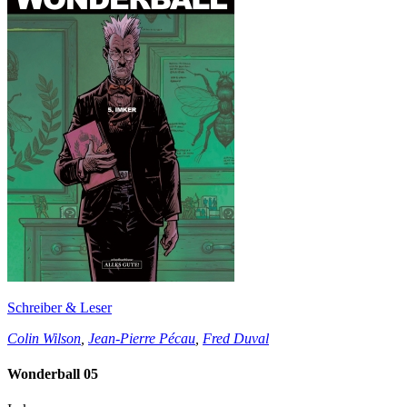
Schreiber & Leser
Colin Wilson
,
Jean-Pierre Pécau
,
Fred Duval
Wonderball 05