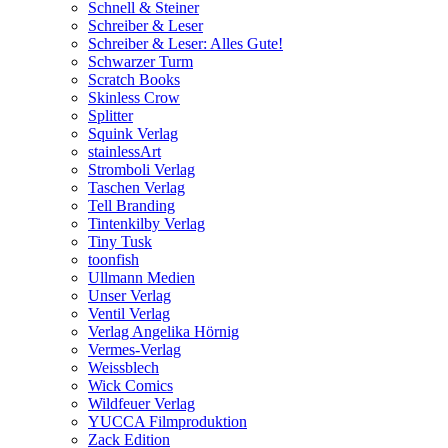
Schnell & Steiner
Schreiber & Leser
Schreiber & Leser: Alles Gute!
Schwarzer Turm
Scratch Books
Skinless Crow
Splitter
Squink Verlag
stainlessArt
Stromboli Verlag
Taschen Verlag
Tell Branding
Tintenkilby Verlag
Tiny Tusk
toonfish
Ullmann Medien
Unser Verlag
Ventil Verlag
Verlag Angelika Hörnig
Vermes-Verlag
Weissblech
Wick Comics
Wildfeuer Verlag
YUCCA Filmproduktion
Zack Edition