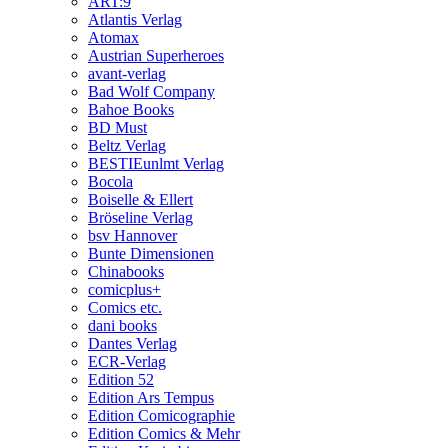
ART:9
Atlantis Verlag
Atomax
Austrian Superheroes
avant-verlag
Bad Wolf Company
Bahoe Books
BD Must
Beltz Verlag
BESTIEunlmt Verlag
Bocola
Boiselle & Ellert
Bröseline Verlag
bsv Hannover
Bunte Dimensionen
Chinabooks
comicplus+
Comics etc.
dani books
Dantes Verlag
ECR-Verlag
Edition 52
Edition Ars Tempus
Edition Comicographie
Edition Comics & Mehr