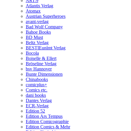
ART:9
Atlantis Verlag
Atomax
Austrian Superheroes
avant-verlag
Bad Wolf Company
Bahoe Books
BD Must
Beltz Verlag
BESTIEunlmt Verlag
Bocola
Boiselle & Ellert
Bröseline Verlag
bsv Hannover
Bunte Dimensionen
Chinabooks
comicplus+
Comics etc.
dani books
Dantes Verlag
ECR-Verlag
Edition 52
Edition Ars Tempus
Edition Comicographie
Edition Comics & Mehr