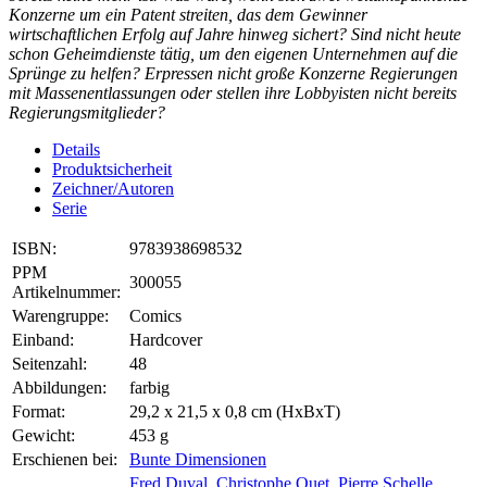
Konzerne um ein Patent streiten, das dem Gewinner
wirtschaftlichen Erfolg auf Jahre hinweg sichert? Sind nicht heute
schon Geheimdienste tätig, um den eigenen Unternehmen auf die
Sprünge zu helfen? Erpressen nicht große Konzerne Regierungen
mit Massenentlassungen oder stellen ihre Lobbyisten nicht bereits
Regierungsmitglieder?
Details
Produktsicherheit
Zeichner/Autoren
Serie
ISBN:
9783938698532
PPM
300055
Artikelnummer:
Warengruppe:
Comics
Einband:
Hardcover
Seitenzahl:
48
Abbildungen:
farbig
Format:
29,2 x 21,5 x 0,8 cm (HxBxT)
Gewicht:
453 g
Erschienen bei:
Bunte Dimensionen
Fred Duval
,
Christophe Quet
,
Pierre Schelle
,