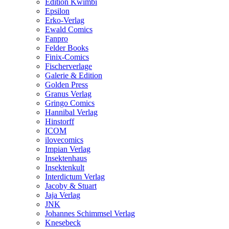
Edition Kwimbi
Epsilon
Erko-Verlag
Ewald Comics
Fanpro
Felder Books
Finix-Comics
Fischerverlage
Galerie & Edition
Golden Press
Granus Verlag
Gringo Comics
Hannibal Verlag
Hinstorff
ICOM
ilovecomics
Impian Verlag
Insektenhaus
Insektenkult
Interdictum Verlag
Jacoby & Stuart
Jaja Verlag
JNK
Johannes Schimmsel Verlag
Knesebeck