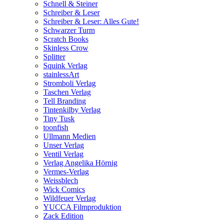
Schnell & Steiner
Schreiber & Leser
Schreiber & Leser: Alles Gute!
Schwarzer Turm
Scratch Books
Skinless Crow
Splitter
Squink Verlag
stainlessArt
Stromboli Verlag
Taschen Verlag
Tell Branding
Tintenkilby Verlag
Tiny Tusk
toonfish
Ullmann Medien
Unser Verlag
Ventil Verlag
Verlag Angelika Hörnig
Vermes-Verlag
Weissblech
Wick Comics
Wildfeuer Verlag
YUCCA Filmproduktion
Zack Edition