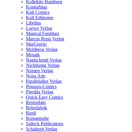
Kollektiv Hamburg
Konturblau
Kult Comics
Kult Editionen
Libellus
Loewe Verlag
Magical Familiars
Marcus Repp Verlag
MarGravio
Mohlberg Verlag
Mosaik
Naglschmid Verlag
Nichtlustig Verlag
Nomen Verlag
Nona Arte
Parallelallee Verlag
Pegasos-Comics
Piredda Verlag
Quick Easy Comics
Reprodukt
Retrofabrik
Riedl
Romantruhe
Salleck Publications
Schaltzeit Verlag