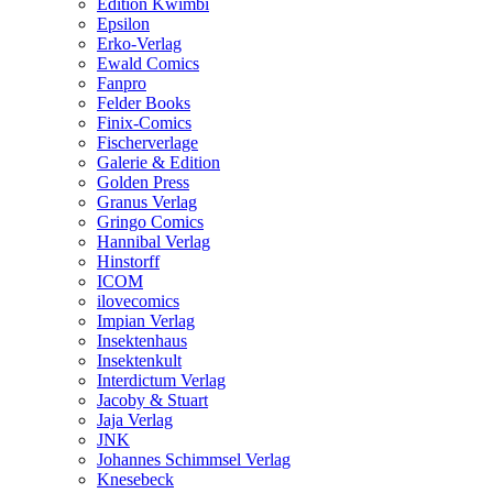
Edition Kwimbi
Epsilon
Erko-Verlag
Ewald Comics
Fanpro
Felder Books
Finix-Comics
Fischerverlage
Galerie & Edition
Golden Press
Granus Verlag
Gringo Comics
Hannibal Verlag
Hinstorff
ICOM
ilovecomics
Impian Verlag
Insektenhaus
Insektenkult
Interdictum Verlag
Jacoby & Stuart
Jaja Verlag
JNK
Johannes Schimmsel Verlag
Knesebeck