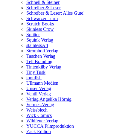
Schnell & Steiner
Schreiber & Leser
Schreiber & Leser: Alles Gute!
Schwarzer Turm
Scratch Books
Skinless Crow
Splitter
Squink Verlag
stainlessArt
Stromboli Verlag
Taschen Verlag
Tell Branding
Tintenkilby Verlag
Tiny Tusk
toonfish
Ullmann Medien
Unser Verlag
Ventil Verlag
Verlag Angelika Hörnig
Vermes-Verlag
Weissblech
Wick Comics
Wildfeuer Verlag
YUCCA Filmproduktion
Zack Edition