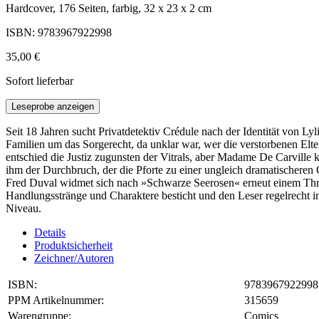
Hardcover, 176 Seiten, farbig, 32 x 23 x 2 cm
ISBN: 9783967922998
35,00 €
Sofort lieferbar
Leseprobe anzeigen
Seit 18 Jahren sucht Privatdetektiv Crédule nach der Identität von L
Familien um das Sorgerecht, da unklar war, wer die verstorbenen Elter
entschied die Justiz zugunsten der Vitrals, aber Madame De Carville k
ihm der Durchbruch, der die Pforte zu einer ungleich dramatischeren
Fred Duval widmet sich nach »Schwarze Seerosen« erneut einem Thril
Handlungsstränge und Charaktere besticht und den Leser regelrecht 
Niveau.
Details
Produktsicherheit
Zeichner/Autoren
ISBN:
9783967922998
PPM Artikelnummer:
315659
Warengruppe:
Comics