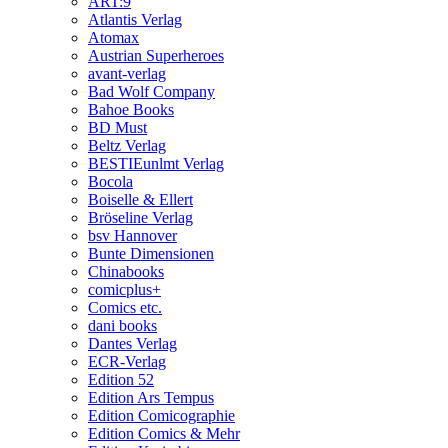
ART:9
Atlantis Verlag
Atomax
Austrian Superheroes
avant-verlag
Bad Wolf Company
Bahoe Books
BD Must
Beltz Verlag
BESTIEunlmt Verlag
Bocola
Boiselle & Ellert
Bröseline Verlag
bsv Hannover
Bunte Dimensionen
Chinabooks
comicplus+
Comics etc.
dani books
Dantes Verlag
ECR-Verlag
Edition 52
Edition Ars Tempus
Edition Comicographie
Edition Comics & Mehr