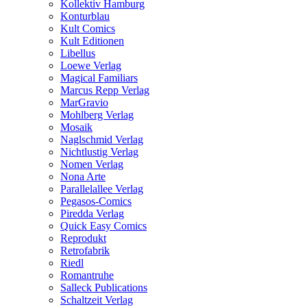
Kollektiv Hamburg
Konturblau
Kult Comics
Kult Editionen
Libellus
Loewe Verlag
Magical Familiars
Marcus Repp Verlag
MarGravio
Mohlberg Verlag
Mosaik
Naglschmid Verlag
Nichtlustig Verlag
Nomen Verlag
Nona Arte
Parallelallee Verlag
Pegasos-Comics
Piredda Verlag
Quick Easy Comics
Reprodukt
Retrofabrik
Riedl
Romantruhe
Salleck Publications
Schaltzeit Verlag