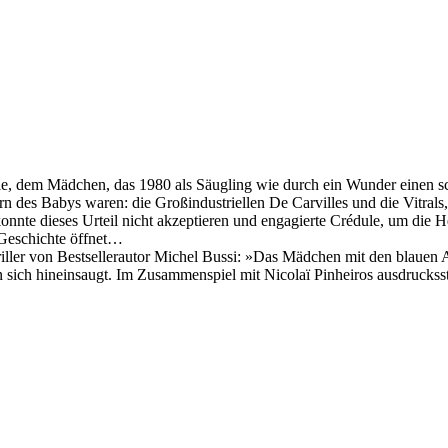
ylie, dem Mädchen, das 1980 als Säugling wie durch ein Wunder einen s
n des Babys waren: die Großindustriellen De Carvilles und die Vitrals,
onnte dieses Urteil nicht akzeptieren und engagierte Crédule, um die H
 Geschichte öffnet…
ler von Bestsellerautor Michel Bussi: »Das Mädchen mit den blauen A
in sich hineinsaugt. Im Zusammenspiel mit Nicolaï Pinheiros ausdruck