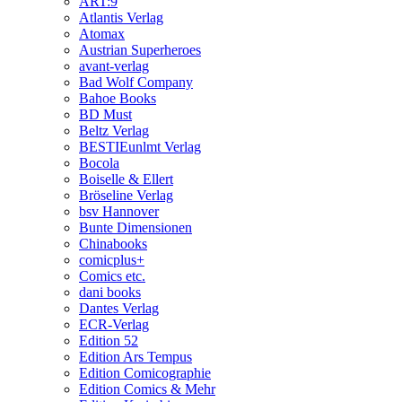
ART:9
Atlantis Verlag
Atomax
Austrian Superheroes
avant-verlag
Bad Wolf Company
Bahoe Books
BD Must
Beltz Verlag
BESTIEunlmt Verlag
Bocola
Boiselle & Ellert
Bröseline Verlag
bsv Hannover
Bunte Dimensionen
Chinabooks
comicplus+
Comics etc.
dani books
Dantes Verlag
ECR-Verlag
Edition 52
Edition Ars Tempus
Edition Comicographie
Edition Comics & Mehr