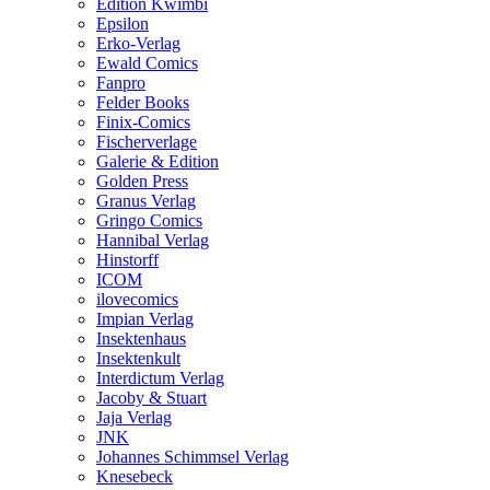
Edition Kwimbi
Epsilon
Erko-Verlag
Ewald Comics
Fanpro
Felder Books
Finix-Comics
Fischerverlage
Galerie & Edition
Golden Press
Granus Verlag
Gringo Comics
Hannibal Verlag
Hinstorff
ICOM
ilovecomics
Impian Verlag
Insektenhaus
Insektenkult
Interdictum Verlag
Jacoby & Stuart
Jaja Verlag
JNK
Johannes Schimmsel Verlag
Knesebeck