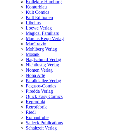
Kollektiv Hamburg
Konturblau
Kult Comics
Kult Editionen
Libellus
Loewe Verlag
Magical Familiars
Marcus Repp Verlag
MarGravio
Mohlberg Verlag
Mosaik
Naglschmid Verlag
Nichtlustig Verlag
Nomen Verlag
Nona Arte
Parallelallee Verlag
Pegasos-Comics
Piredda Verlag
Quick Easy Comics
Reprodukt
Retrofabrik
Riedl
Romantruhe
Salleck Publications
Schaltzeit Verlag