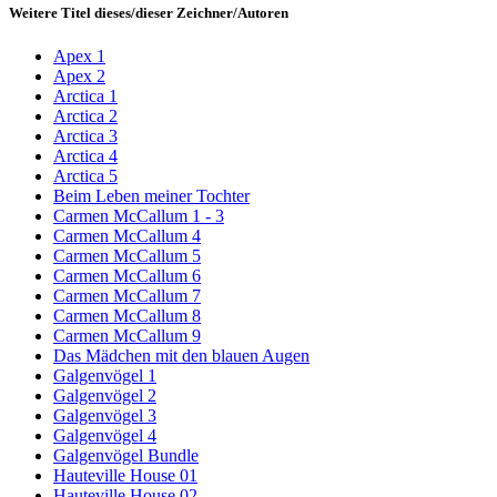
Weitere Titel dieses/dieser Zeichner/Autoren
Apex 1
Apex 2
Arctica 1
Arctica 2
Arctica 3
Arctica 4
Arctica 5
Beim Leben meiner Tochter
Carmen McCallum 1 - 3
Carmen McCallum 4
Carmen McCallum 5
Carmen McCallum 6
Carmen McCallum 7
Carmen McCallum 8
Carmen McCallum 9
Das Mädchen mit den blauen Augen
Galgenvögel 1
Galgenvögel 2
Galgenvögel 3
Galgenvögel 4
Galgenvögel Bundle
Hauteville House 01
Hauteville House 02