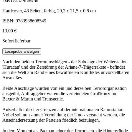
Das Oslo-Protokoll
Hardcover, 48 Seiten, farbig, 29,2 x 21,5 x 0,8 cm
ISBN: 9783938698549
13,00 €
Sofort lieferbar
Leseprobe anzeigen
Nach den beiden Terroranschlägen - der Sabotage der Wetterstation
'Huracan' und der Zerstörung der Ariane-7-Trägerrakete - befindet
sich die Welt am Rand eines bewaffneten Konfliktes unvorstellbaren
Ausmaßes.
Beide Anschläge wurden von ein und derselben Terrororganisation
ausgeübt, Auftraggeber waren die verfeindeten Großkonzerne
Baxter & Martin und Transgenic.
Außerhalb irdischer Grenzen auf der internationalen Raumstation
Nobel soll nun - unter Vermittlung der Uno - versucht werden, die
Auseinadersetzung der Parteien friedlich beizulegen.
In dem Moment als Pacman, einer der Terroristen, die Hintergründe