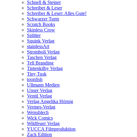
Schnell & Steiner
Schreiber & Leser
Schreiber & Leser: Alles Gute!
Schwarzer Turm
Scratch Books
Skinless Crow
Splitter
Squink Verlag
stainlessArt
Stromboli Verlag
Taschen Verlag
Tell Branding
Tintenkilby Verlag
Tiny Tusk
toonfish
Ullmann Medien
Unser Verlag
Ventil Verlag
Verlag Angelika Hörnig
Vermes-Verlag
Weissblech
Wick Comics
Wildfeuer Verlag
YUCCA Filmproduktion
Zack Edition