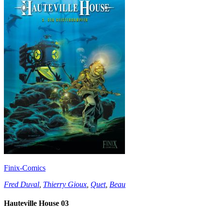
Finix-Comics
Fred Duval
,
Thierry Gioux
,
Quet
,
Beau
Hauteville House 03