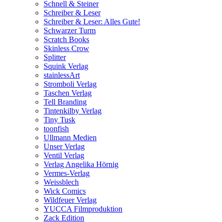
Schnell & Steiner
Schreiber & Leser
Schreiber & Leser: Alles Gute!
Schwarzer Turm
Scratch Books
Skinless Crow
Splitter
Squink Verlag
stainlessArt
Stromboli Verlag
Taschen Verlag
Tell Branding
Tintenkilby Verlag
Tiny Tusk
toonfish
Ullmann Medien
Unser Verlag
Ventil Verlag
Verlag Angelika Hörnig
Vermes-Verlag
Weissblech
Wick Comics
Wildfeuer Verlag
YUCCA Filmproduktion
Zack Edition