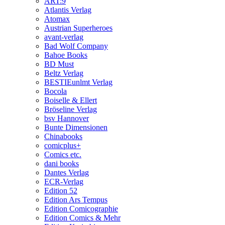
ART:9
Atlantis Verlag
Atomax
Austrian Superheroes
avant-verlag
Bad Wolf Company
Bahoe Books
BD Must
Beltz Verlag
BESTIEunlmt Verlag
Bocola
Boiselle & Ellert
Bröseline Verlag
bsv Hannover
Bunte Dimensionen
Chinabooks
comicplus+
Comics etc.
dani books
Dantes Verlag
ECR-Verlag
Edition 52
Edition Ars Tempus
Edition Comicographie
Edition Comics & Mehr