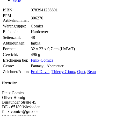
Serie
ISBN:
9783941236691
PPM
306270
Artikelnummer:
Warengruppe:
Comics
Einband:
Hardcover
Seitenzahl:
48
Abbildungen:
farbig
Format:
32 x 23 x 0,7 cm (HxBxT)
Gewicht:
496 g
Erschienen bei:
Finix-Comics
Genre:
Fantasy , Abenteuer
Zeichner/Autor:
Fred Duval
,
Thierry Gioux
,
Quet
,
Beau
Hersteller
Finix Comics
Oliver Hornig
Burgunder Straße 45
DE - 65189 Wiesbaden
finix-comics@gmx.de