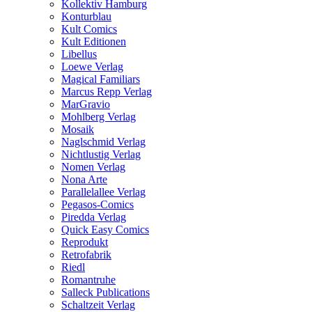
Kollektiv Hamburg
Konturblau
Kult Comics
Kult Editionen
Libellus
Loewe Verlag
Magical Familiars
Marcus Repp Verlag
MarGravio
Mohlberg Verlag
Mosaik
Naglschmid Verlag
Nichtlustig Verlag
Nomen Verlag
Nona Arte
Parallelallee Verlag
Pegasos-Comics
Piredda Verlag
Quick Easy Comics
Reprodukt
Retrofabrik
Riedl
Romantruhe
Salleck Publications
Schaltzeit Verlag