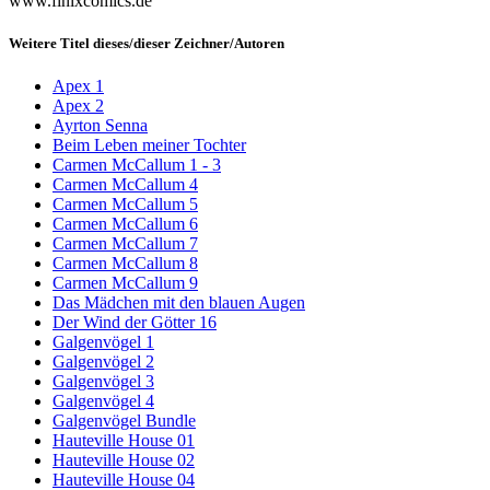
www.finixcomics.de
Weitere Titel dieses/dieser Zeichner/Autoren
Apex 1
Apex 2
Ayrton Senna
Beim Leben meiner Tochter
Carmen McCallum 1 - 3
Carmen McCallum 4
Carmen McCallum 5
Carmen McCallum 6
Carmen McCallum 7
Carmen McCallum 8
Carmen McCallum 9
Das Mädchen mit den blauen Augen
Der Wind der Götter 16
Galgenvögel 1
Galgenvögel 2
Galgenvögel 3
Galgenvögel 4
Galgenvögel Bundle
Hauteville House 01
Hauteville House 02
Hauteville House 04