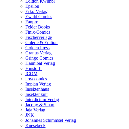
Edition Kwimbi
Epsilon
Erko-Verlag
Ewald Comics
Fanpro
Felder Books
Finix-Comics
Fischerverlage
Galerie & Edition
Golden Press
Granus Verlag
Gringo Comics
Hannibal Verlag
Hinstorff
ICOM
ilovecomics
Impian Verlag
Insektenhaus
Insektenkult
Interdictum Verlag
Jacoby & Stuart
Jaja Verlag
JNK
Johannes Schimmsel Verlag
Knesebeck