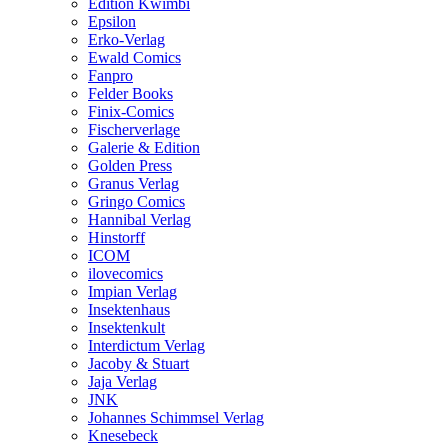
Edition Kwimbi
Epsilon
Erko-Verlag
Ewald Comics
Fanpro
Felder Books
Finix-Comics
Fischerverlage
Galerie & Edition
Golden Press
Granus Verlag
Gringo Comics
Hannibal Verlag
Hinstorff
ICOM
ilovecomics
Impian Verlag
Insektenhaus
Insektenkult
Interdictum Verlag
Jacoby & Stuart
Jaja Verlag
JNK
Johannes Schimmsel Verlag
Knesebeck