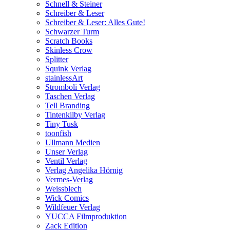
Schnell & Steiner
Schreiber & Leser
Schreiber & Leser: Alles Gute!
Schwarzer Turm
Scratch Books
Skinless Crow
Splitter
Squink Verlag
stainlessArt
Stromboli Verlag
Taschen Verlag
Tell Branding
Tintenkilby Verlag
Tiny Tusk
toonfish
Ullmann Medien
Unser Verlag
Ventil Verlag
Verlag Angelika Hörnig
Vermes-Verlag
Weissblech
Wick Comics
Wildfeuer Verlag
YUCCA Filmproduktion
Zack Edition