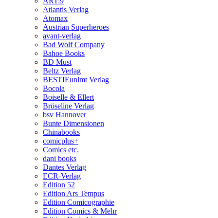
ART:9
Atlantis Verlag
Atomax
Austrian Superheroes
avant-verlag
Bad Wolf Company
Bahoe Books
BD Must
Beltz Verlag
BESTIEunlmt Verlag
Bocola
Boiselle & Ellert
Bröseline Verlag
bsv Hannover
Bunte Dimensionen
Chinabooks
comicplus+
Comics etc.
dani books
Dantes Verlag
ECR-Verlag
Edition 52
Edition Ars Tempus
Edition Comicographie
Edition Comics & Mehr