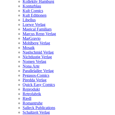
Kollektiv Hamburg
Konturblau
Kult Comics
Kult Editionen
Libellus
Loewe Verlag
Magical Familiars
Marcus Repp Verlag
MarGravio
Mohlberg Verlag
Mosaik
Naglschmid Verlag
Nichtlustig Verlag
Nomen Verlag
Nona Arte
Parallelallee Verlag
Pegasos-Comics
Piredda Verlag
Quick Easy Comics
Reprodukt
Retrofabrik
Riedl
Romantruhe
Salleck Publications
Schaltzeit Verlag