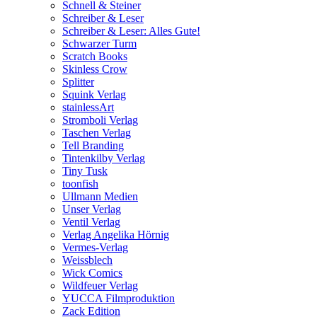
Schnell & Steiner
Schreiber & Leser
Schreiber & Leser: Alles Gute!
Schwarzer Turm
Scratch Books
Skinless Crow
Splitter
Squink Verlag
stainlessArt
Stromboli Verlag
Taschen Verlag
Tell Branding
Tintenkilby Verlag
Tiny Tusk
toonfish
Ullmann Medien
Unser Verlag
Ventil Verlag
Verlag Angelika Hörnig
Vermes-Verlag
Weissblech
Wick Comics
Wildfeuer Verlag
YUCCA Filmproduktion
Zack Edition