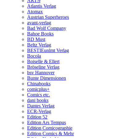
ART:9
Atlantis Verlag
Atomax
Austrian Superheroes
avant-verlag
Bad Wolf Company
Bahoe Books
BD Must
Beltz Verlag
BESTIEunlmt Verlag
Bocola
Boiselle & Ellert
Bröseline Verlag
bsv Hannover
Bunte Dimensionen
Chinabooks
comicplus+
Comics etc.
dani books
Dantes Verlag
ECR-Verlag
Edition 52
Edition Ars Tempus
Edition Comicographie
Edition Comics & Mehr