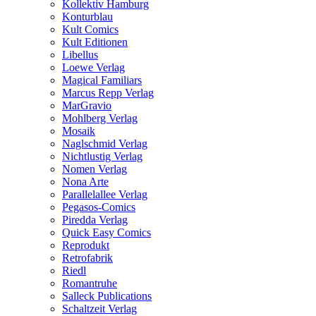
Kollektiv Hamburg
Konturblau
Kult Comics
Kult Editionen
Libellus
Loewe Verlag
Magical Familiars
Marcus Repp Verlag
MarGravio
Mohlberg Verlag
Mosaik
Naglschmid Verlag
Nichtlustig Verlag
Nomen Verlag
Nona Arte
Parallelallee Verlag
Pegasos-Comics
Piredda Verlag
Quick Easy Comics
Reprodukt
Retrofabrik
Riedl
Romantruhe
Salleck Publications
Schaltzeit Verlag