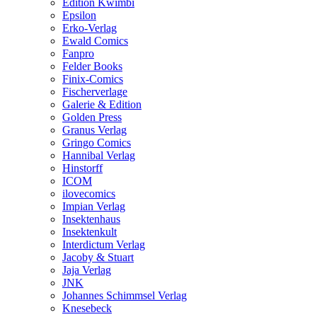
Edition Kwimbi
Epsilon
Erko-Verlag
Ewald Comics
Fanpro
Felder Books
Finix-Comics
Fischerverlage
Galerie & Edition
Golden Press
Granus Verlag
Gringo Comics
Hannibal Verlag
Hinstorff
ICOM
ilovecomics
Impian Verlag
Insektenhaus
Insektenkult
Interdictum Verlag
Jacoby & Stuart
Jaja Verlag
JNK
Johannes Schimmsel Verlag
Knesebeck