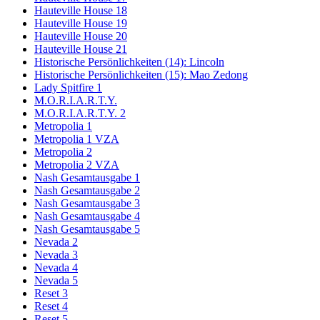
Hauteville House 18
Hauteville House 19
Hauteville House 20
Hauteville House 21
Historische Persönlichkeiten (14): Lincoln
Historische Persönlichkeiten (15): Mao Zedong
Lady Spitfire 1
M.O.R.I.A.R.T.Y.
M.O.R.I.A.R.T.Y. 2
Metropolia 1
Metropolia 1 VZA
Metropolia 2
Metropolia 2 VZA
Nash Gesamtausgabe 1
Nash Gesamtausgabe 2
Nash Gesamtausgabe 3
Nash Gesamtausgabe 4
Nash Gesamtausgabe 5
Nevada 2
Nevada 3
Nevada 4
Nevada 5
Reset 3
Reset 4
Reset 5