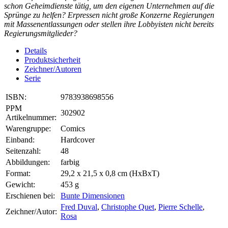
schon Geheimdienste tätig, um den eigenen Unternehmen auf die
Sprünge zu helfen? Erpressen nicht große Konzerne Regierungen
mit Massenentlassungen oder stellen ihre Lobbyisten nicht bereits
Regierungsmitglieder?
Details
Produktsicherheit
Zeichner/Autoren
Serie
ISBN:
9783938698556
PPM
302902
Artikelnummer:
Warengruppe:
Comics
Einband:
Hardcover
Seitenzahl:
48
Abbildungen:
farbig
Format:
29,2 x 21,5 x 0,8 cm (HxBxT)
Gewicht:
453 g
Erschienen bei:
Bunte Dimensionen
Fred Duval
,
Christophe Quet
,
Pierre Schelle
,
Zeichner/Autor:
Rosa