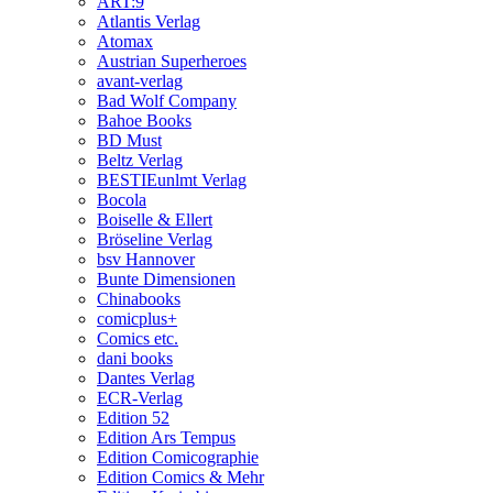
ART:9
Atlantis Verlag
Atomax
Austrian Superheroes
avant-verlag
Bad Wolf Company
Bahoe Books
BD Must
Beltz Verlag
BESTIEunlmt Verlag
Bocola
Boiselle & Ellert
Bröseline Verlag
bsv Hannover
Bunte Dimensionen
Chinabooks
comicplus+
Comics etc.
dani books
Dantes Verlag
ECR-Verlag
Edition 52
Edition Ars Tempus
Edition Comicographie
Edition Comics & Mehr