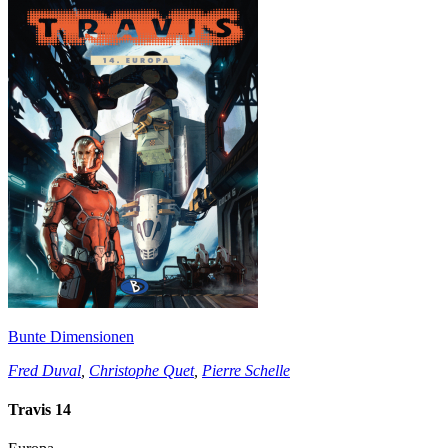
Bunte Dimensionen
Fred Duval
,
Christophe Quet
,
Pierre Schelle
Travis 14