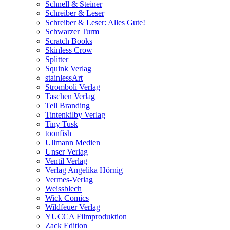
Schnell & Steiner
Schreiber & Leser
Schreiber & Leser: Alles Gute!
Schwarzer Turm
Scratch Books
Skinless Crow
Splitter
Squink Verlag
stainlessArt
Stromboli Verlag
Taschen Verlag
Tell Branding
Tintenkilby Verlag
Tiny Tusk
toonfish
Ullmann Medien
Unser Verlag
Ventil Verlag
Verlag Angelika Hörnig
Vermes-Verlag
Weissblech
Wick Comics
Wildfeuer Verlag
YUCCA Filmproduktion
Zack Edition