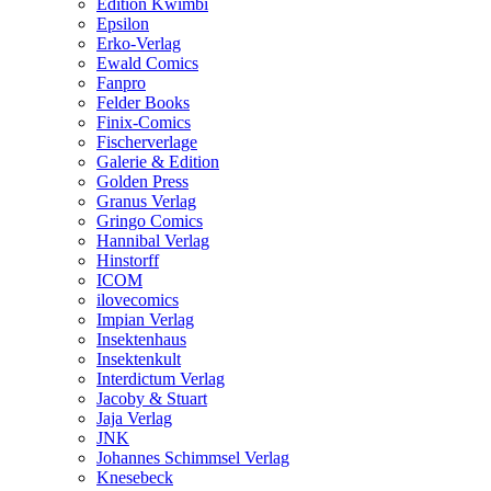
Edition Kwimbi
Epsilon
Erko-Verlag
Ewald Comics
Fanpro
Felder Books
Finix-Comics
Fischerverlage
Galerie & Edition
Golden Press
Granus Verlag
Gringo Comics
Hannibal Verlag
Hinstorff
ICOM
ilovecomics
Impian Verlag
Insektenhaus
Insektenkult
Interdictum Verlag
Jacoby & Stuart
Jaja Verlag
JNK
Johannes Schimmsel Verlag
Knesebeck