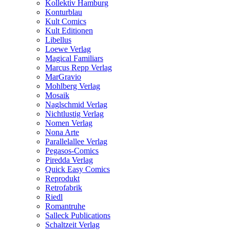
Kollektiv Hamburg
Konturblau
Kult Comics
Kult Editionen
Libellus
Loewe Verlag
Magical Familiars
Marcus Repp Verlag
MarGravio
Mohlberg Verlag
Mosaik
Naglschmid Verlag
Nichtlustig Verlag
Nomen Verlag
Nona Arte
Parallelallee Verlag
Pegasos-Comics
Piredda Verlag
Quick Easy Comics
Reprodukt
Retrofabrik
Riedl
Romantruhe
Salleck Publications
Schaltzeit Verlag