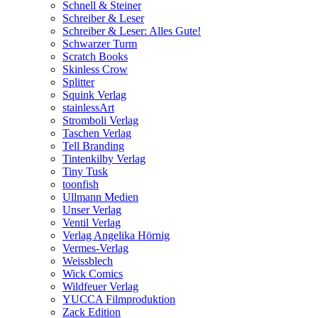
Schnell & Steiner
Schreiber & Leser
Schreiber & Leser: Alles Gute!
Schwarzer Turm
Scratch Books
Skinless Crow
Splitter
Squink Verlag
stainlessArt
Stromboli Verlag
Taschen Verlag
Tell Branding
Tintenkilby Verlag
Tiny Tusk
toonfish
Ullmann Medien
Unser Verlag
Ventil Verlag
Verlag Angelika Hörnig
Vermes-Verlag
Weissblech
Wick Comics
Wildfeuer Verlag
YUCCA Filmproduktion
Zack Edition