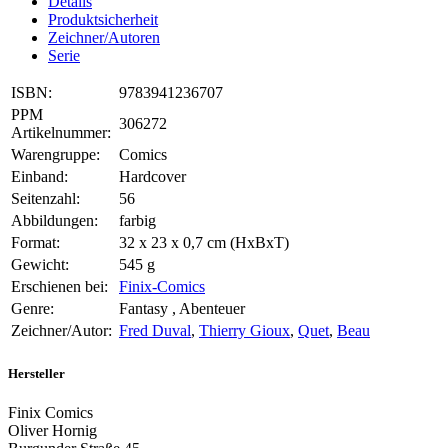
Details
Produktsicherheit
Zeichner/Autoren
Serie
ISBN:
9783941236707
PPM
306272
Artikelnummer:
Warengruppe:
Comics
Einband:
Hardcover
Seitenzahl:
56
Abbildungen:
farbig
Format:
32 x 23 x 0,7 cm (HxBxT)
Gewicht:
545 g
Erschienen bei:
Finix-Comics
Genre:
Fantasy , Abenteuer
Zeichner/Autor:
Fred Duval
,
Thierry Gioux
,
Quet
,
Beau
Hersteller
Finix Comics
Oliver Hornig