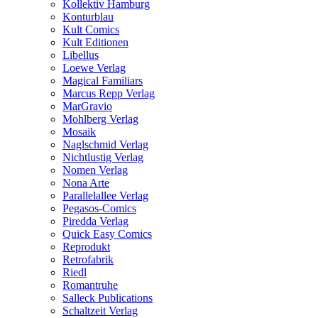
Kollektiv Hamburg
Konturblau
Kult Comics
Kult Editionen
Libellus
Loewe Verlag
Magical Familiars
Marcus Repp Verlag
MarGravio
Mohlberg Verlag
Mosaik
Naglschmid Verlag
Nichtlustig Verlag
Nomen Verlag
Nona Arte
Parallelallee Verlag
Pegasos-Comics
Piredda Verlag
Quick Easy Comics
Reprodukt
Retrofabrik
Riedl
Romantruhe
Salleck Publications
Schaltzeit Verlag