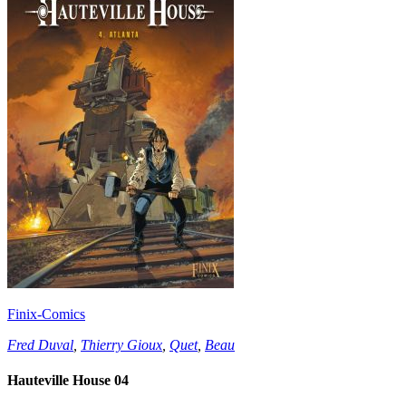
Finix-Comics
Fred Duval
,
Thierry Gioux
,
Quet
,
Beau
Hauteville House 04