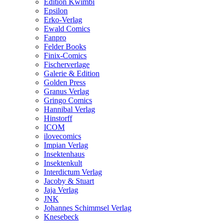
Edition Kwimbi
Epsilon
Erko-Verlag
Ewald Comics
Fanpro
Felder Books
Finix-Comics
Fischerverlage
Galerie & Edition
Golden Press
Granus Verlag
Gringo Comics
Hannibal Verlag
Hinstorff
ICOM
ilovecomics
Impian Verlag
Insektenhaus
Insektenkult
Interdictum Verlag
Jacoby & Stuart
Jaja Verlag
JNK
Johannes Schimmsel Verlag
Knesebeck