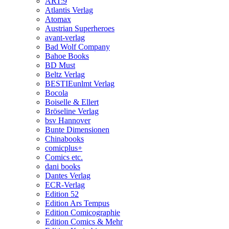
ART:9
Atlantis Verlag
Atomax
Austrian Superheroes
avant-verlag
Bad Wolf Company
Bahoe Books
BD Must
Beltz Verlag
BESTIEunlmt Verlag
Bocola
Boiselle & Ellert
Bröseline Verlag
bsv Hannover
Bunte Dimensionen
Chinabooks
comicplus+
Comics etc.
dani books
Dantes Verlag
ECR-Verlag
Edition 52
Edition Ars Tempus
Edition Comicographie
Edition Comics & Mehr