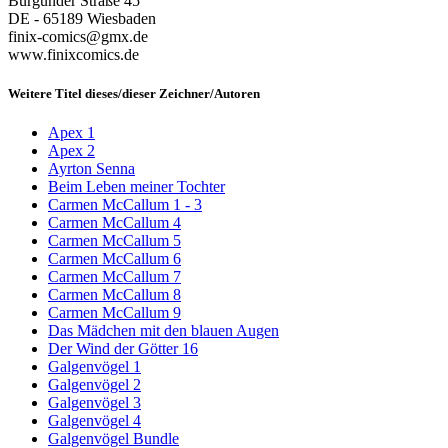
Burgunder Straße 45
DE - 65189 Wiesbaden
finix-comics@gmx.de
www.finixcomics.de
Weitere Titel dieses/dieser Zeichner/Autoren
Apex 1
Apex 2
Ayrton Senna
Beim Leben meiner Tochter
Carmen McCallum 1 - 3
Carmen McCallum 4
Carmen McCallum 5
Carmen McCallum 6
Carmen McCallum 7
Carmen McCallum 8
Carmen McCallum 9
Das Mädchen mit den blauen Augen
Der Wind der Götter 16
Galgenvögel 1
Galgenvögel 2
Galgenvögel 3
Galgenvögel 4
Galgenvögel Bundle