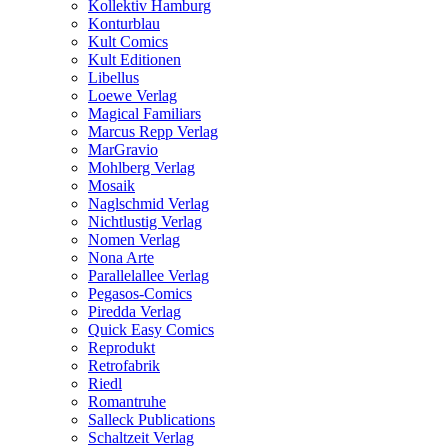
Kollektiv Hamburg
Konturblau
Kult Comics
Kult Editionen
Libellus
Loewe Verlag
Magical Familiars
Marcus Repp Verlag
MarGravio
Mohlberg Verlag
Mosaik
Naglschmid Verlag
Nichtlustig Verlag
Nomen Verlag
Nona Arte
Parallelallee Verlag
Pegasos-Comics
Piredda Verlag
Quick Easy Comics
Reprodukt
Retrofabrik
Riedl
Romantruhe
Salleck Publications
Schaltzeit Verlag