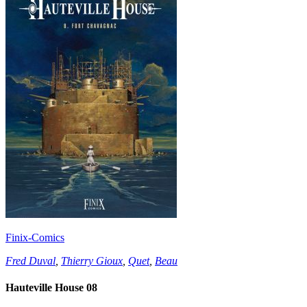
Finix-Comics
Fred Duval
,
Thierry Gioux
,
Quet
,
Beau
Hauteville House 08