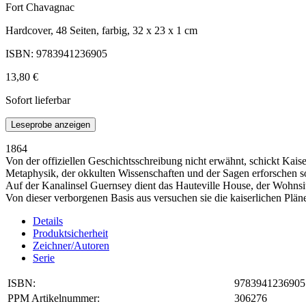
Fort Chavagnac
Hardcover, 48 Seiten, farbig, 32 x 23 x 1 cm
ISBN: 9783941236905
13,80 €
Sofort lieferbar
Leseprobe anzeigen
1864
Von der offiziellen Geschichtsschreibung nicht erwähnt, schickt Kai
Metaphysik, der okkulten Wissenschaften und der Sagen erforschen so
Auf der Kanalinsel Guernsey dient das Hauteville House, der Wohnsitz
Von dieser verborgenen Basis aus versuchen sie die kaiserlichen Plän
Details
Produktsicherheit
Zeichner/Autoren
Serie
ISBN:
9783941236905
PPM Artikelnummer:
306276