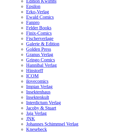
Edition Kwimbi
Epsilon
Erko-Verlag
Ewald Comics
Fanpro
Felder Books
Finix-Comics
Fischerverlage
Galerie & Edition
Golden Press
Granus Verlag
Gringo Comics
Hannibal Verlag
Hinstorff
ICOM
ilovecomics
Impian Verlag
Insektenhaus
Insektenkult
Interdictum Verlag
Jacoby & Stuart
Jaja Verlag
JNK
Johannes Schimmsel Verlag
Knesebeck