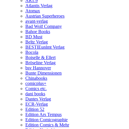
ART:9
Atlantis Verlag
Atomax
Austrian Superheroes
avant-verlag
Bad Wolf Company
Bahoe Books
BD Must
Beltz Verlag
BESTIEunlmt Verlag
Bocola
Boiselle & Ellert
Bröseline Verlag
bsv Hannover
Bunte Dimensionen
Chinabooks
comicplus+
Comics etc.
dani books
Dantes Verlag
ECR-Verlag
Edition 52
Edition Ars Tempus
Edition Comicographie
Edition Comics & Mehr