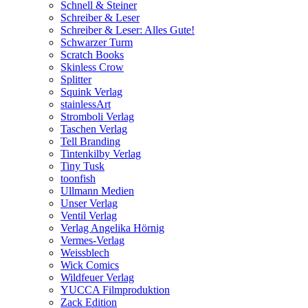
Schnell & Steiner
Schreiber & Leser
Schreiber & Leser: Alles Gute!
Schwarzer Turm
Scratch Books
Skinless Crow
Splitter
Squink Verlag
stainlessArt
Stromboli Verlag
Taschen Verlag
Tell Branding
Tintenkilby Verlag
Tiny Tusk
toonfish
Ullmann Medien
Unser Verlag
Ventil Verlag
Verlag Angelika Hörnig
Vermes-Verlag
Weissblech
Wick Comics
Wildfeuer Verlag
YUCCA Filmproduktion
Zack Edition