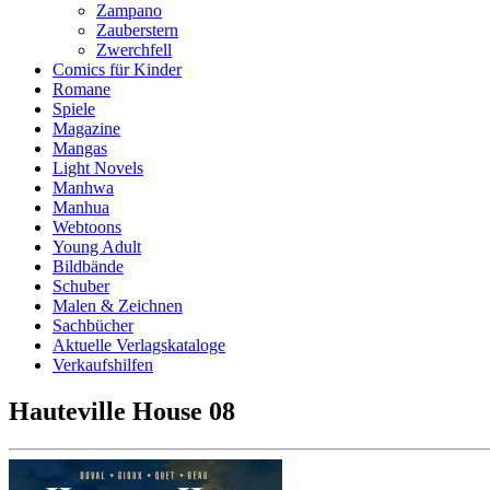
Zampano
Zauberstern
Zwerchfell
Comics für Kinder
Romane
Spiele
Magazine
Mangas
Light Novels
Manhwa
Manhua
Webtoons
Young Adult
Bildbände
Schuber
Malen & Zeichnen
Sachbücher
Aktuelle Verlagskataloge
Verkaufshilfen
Hauteville House 08