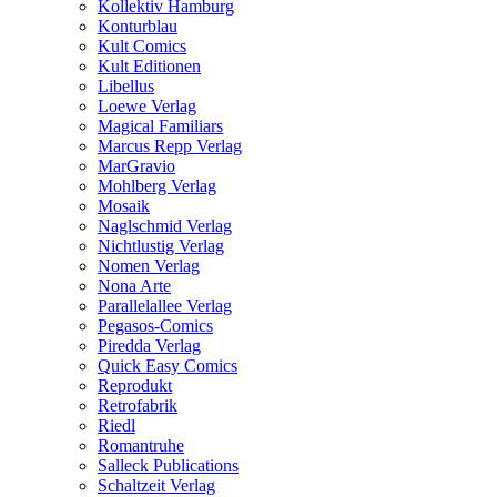
Kollektiv Hamburg
Konturblau
Kult Comics
Kult Editionen
Libellus
Loewe Verlag
Magical Familiars
Marcus Repp Verlag
MarGravio
Mohlberg Verlag
Mosaik
Naglschmid Verlag
Nichtlustig Verlag
Nomen Verlag
Nona Arte
Parallelallee Verlag
Pegasos-Comics
Piredda Verlag
Quick Easy Comics
Reprodukt
Retrofabrik
Riedl
Romantruhe
Salleck Publications
Schaltzeit Verlag