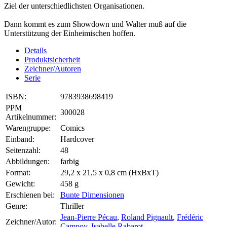
Ziel der unterschiedlichsten Organisationen.
Dann kommt es zum Showdown und Walter muß auf die
Unterstützung der Einheimischen hoffen.
Details
Produktsicherheit
Zeichner/Autoren
Serie
ISBN:
9783938698419
PPM
300028
Artikelnummer:
Warengruppe:
Comics
Einband:
Hardcover
Seitenzahl:
48
Abbildungen:
farbig
Format:
29,2 x 21,5 x 0,8 cm (HxBxT)
Gewicht:
458 g
Erschienen bei:
Bunte Dimensionen
Genre:
Thriller
Jean-Pierre Pécau
,
Roland Pignault
,
Frédéric
Zeichner/Autor:
Campoy
,
Isabelle Rabarot