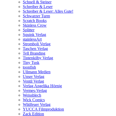
Schnell & Steiner
Schreiber & Leser
Schreiber & Leser: Alles Gute!
Schwarzer Turm
Scratch Books
Skinless Crow
Splitter
Squink Verlag
stainlessArt
Stromboli Verlag
Taschen Verlag
Tell Branding
Tintenkilby Verlag
Tiny Tusk
toonfish
Ullmann Medien
Unser Verlag
Ventil Verlag
Verlag Angelika Hörnig
Vermes-Verlag
Weissblech
Wick Comics
Wildfeuer Verlag
YUCCA Filmproduktion
Zack Edition