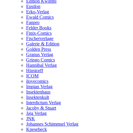
Edition Kwimbi
Epsilon
Erko-Verlag
Ewald Comics
Fanpro
Felder Books
Finix-Comics
Fischerverlage
Galerie & Edition
Golden Press
Granus Verlag
Gringo Comics
Hannibal Verlag
Hinstorff
ICOM
ilovecomics
Impian Verlag
Insektenhaus
Insektenkult
Interdictum Verlag
Jacoby & Stuart
Jaja Verlag
JNK
Johannes Schimmsel Verlag
Knesebeck