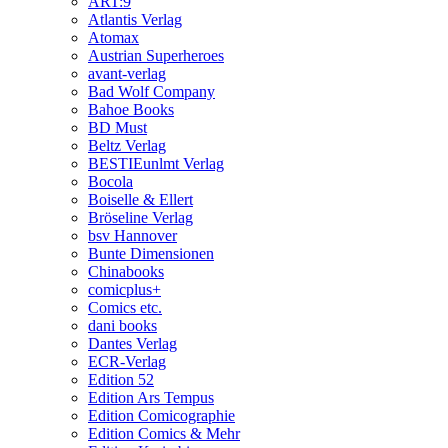
ART:9
Atlantis Verlag
Atomax
Austrian Superheroes
avant-verlag
Bad Wolf Company
Bahoe Books
BD Must
Beltz Verlag
BESTIEunlmt Verlag
Bocola
Boiselle & Ellert
Bröseline Verlag
bsv Hannover
Bunte Dimensionen
Chinabooks
comicplus+
Comics etc.
dani books
Dantes Verlag
ECR-Verlag
Edition 52
Edition Ars Tempus
Edition Comicographie
Edition Comics & Mehr