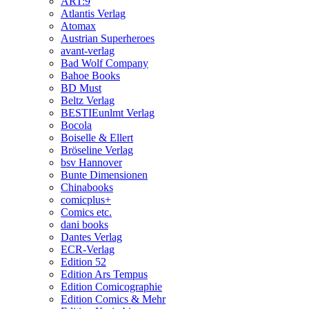
ART:9
Atlantis Verlag
Atomax
Austrian Superheroes
avant-verlag
Bad Wolf Company
Bahoe Books
BD Must
Beltz Verlag
BESTIEunlmt Verlag
Bocola
Boiselle & Ellert
Bröseline Verlag
bsv Hannover
Bunte Dimensionen
Chinabooks
comicplus+
Comics etc.
dani books
Dantes Verlag
ECR-Verlag
Edition 52
Edition Ars Tempus
Edition Comicographie
Edition Comics & Mehr