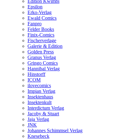
Edition Kwimbi
Epsilon
Erko-Verlag
Ewald Comics
Fanpro
Felder Books
Finix-Comics
Fischerverlage
Galerie & Edition
Golden Press
Granus Verlag
Gringo Comics
Hannibal Verlag
Hinstorff
ICOM
ilovecomics
Impian Verlag
Insektenhaus
Insektenkult
Interdictum Verlag
Jacoby & Stuart
Jaja Verlag
JNK
Johannes Schimmsel Verlag
Knesebeck