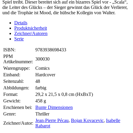
Spiel treibt. Dieser bereitet sich auf ein bizarres Spiel vor - „Scala“,
die Leiter des Glücks – der Sieger gewinnt das Glück der Verlierer,
und die Trophäe ist Mood, die hübsche Kollegin von Walter.
Details
Produktsicherheit
Zeichner/Autoren
Serie
ISBN:
9783938698433
PPM
300030
Artikelnummer:
Warengruppe:
Comics
Einband:
Hardcover
Seitenzahl:
48
Abbildungen:
farbig
Format:
29,2 x 21,5 x 0,8 cm (HxBxT)
Gewicht:
458 g
Erschienen bei:
Bunte Dimensionen
Genre:
Thriller
Jean-Pierre Pécau
,
Bojan Kovacevic
,
Isabelle
Zeichner/Autor:
Rabarot