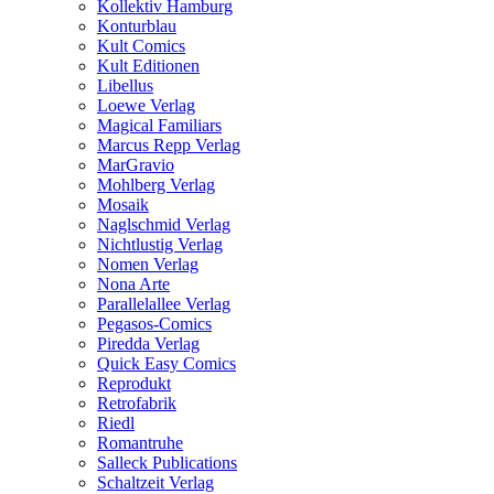
Kollektiv Hamburg
Konturblau
Kult Comics
Kult Editionen
Libellus
Loewe Verlag
Magical Familiars
Marcus Repp Verlag
MarGravio
Mohlberg Verlag
Mosaik
Naglschmid Verlag
Nichtlustig Verlag
Nomen Verlag
Nona Arte
Parallelallee Verlag
Pegasos-Comics
Piredda Verlag
Quick Easy Comics
Reprodukt
Retrofabrik
Riedl
Romantruhe
Salleck Publications
Schaltzeit Verlag