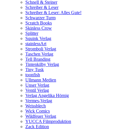
Schnell & Steiner
Schreiber & Leser
Schreiber & Leser: Alles Gute!
Schwarzer Turm
Scratch Books
Skinless Crow
Splitter
Squink Verlag
stainlessArt
Stromboli Verlag
Taschen Verlag
Tell Branding
Tintenkilby Verlag
Tiny Tusk
toonfish
Ullmann Medien
Unser Verlag
Ventil Verlag
Verlag Angelika Hörnig
Vermes-Verlag
Weissblech
Wick Comics
Wildfeuer Verlag
YUCCA Filmproduktion
Zack Edition