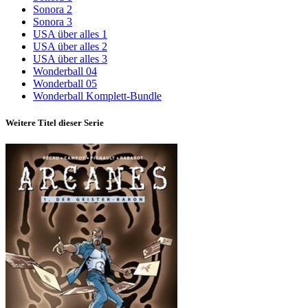
Sonora 2
Sonora 3
USA über alles 1
USA über alles 2
USA über alles 3
Wonderball 04
Wonderball 05
Wonderball Komplett-Bundle
Weitere Titel dieser Serie