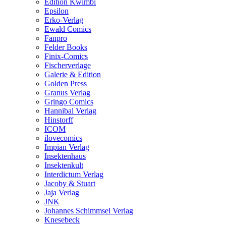
Edition Kwimbi
Epsilon
Erko-Verlag
Ewald Comics
Fanpro
Felder Books
Finix-Comics
Fischerverlage
Galerie & Edition
Golden Press
Granus Verlag
Gringo Comics
Hannibal Verlag
Hinstorff
ICOM
ilovecomics
Impian Verlag
Insektenhaus
Insektenkult
Interdictum Verlag
Jacoby & Stuart
Jaja Verlag
JNK
Johannes Schimmsel Verlag
Knesebeck