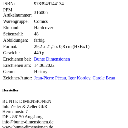
ISBN:
9783949144134
PPM
316005
Artikelnummer:
Warengruppe:
Comics
Einband:
Hardcover
Seitenzahl:
48
Abbildungen:
farbig
Format:
29,2 x 21,5 x 0,8 cm (HxBxT)
Gewicht:
449 g
Erschienen bei:
Bunte Dimensionen
Erschienen am:
14.06.2022
Genre:
History
Zeichner/Autor:
Jean-Pierre Pécau
,
Igor Kordey
,
Carole Beau
Hersteller
BUNTE DIMENSIONEN
Inh. Zeller & Zeller GbR
Hermannstr. 7
DE - 86150 Augsburg
info@bunte-dimensionen.de
www.bunte-dimensionen.de