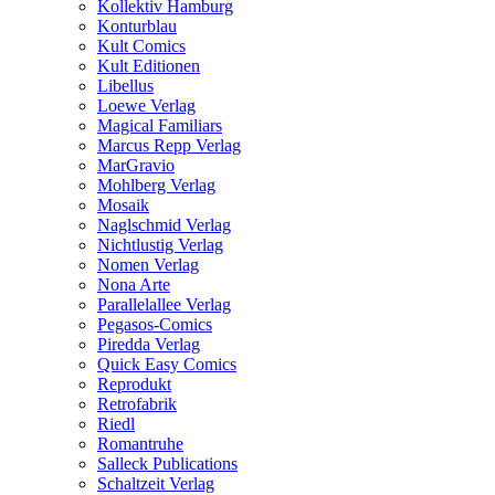
Kollektiv Hamburg
Konturblau
Kult Comics
Kult Editionen
Libellus
Loewe Verlag
Magical Familiars
Marcus Repp Verlag
MarGravio
Mohlberg Verlag
Mosaik
Naglschmid Verlag
Nichtlustig Verlag
Nomen Verlag
Nona Arte
Parallelallee Verlag
Pegasos-Comics
Piredda Verlag
Quick Easy Comics
Reprodukt
Retrofabrik
Riedl
Romantruhe
Salleck Publications
Schaltzeit Verlag