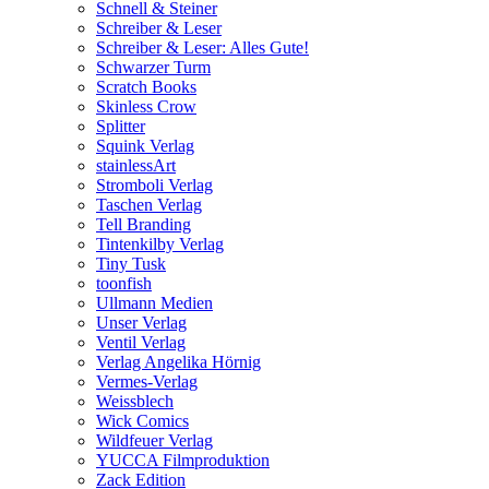
Schnell & Steiner
Schreiber & Leser
Schreiber & Leser: Alles Gute!
Schwarzer Turm
Scratch Books
Skinless Crow
Splitter
Squink Verlag
stainlessArt
Stromboli Verlag
Taschen Verlag
Tell Branding
Tintenkilby Verlag
Tiny Tusk
toonfish
Ullmann Medien
Unser Verlag
Ventil Verlag
Verlag Angelika Hörnig
Vermes-Verlag
Weissblech
Wick Comics
Wildfeuer Verlag
YUCCA Filmproduktion
Zack Edition