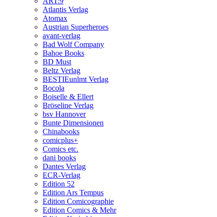
ART:9
Atlantis Verlag
Atomax
Austrian Superheroes
avant-verlag
Bad Wolf Company
Bahoe Books
BD Must
Beltz Verlag
BESTIEunlmt Verlag
Bocola
Boiselle & Ellert
Bröseline Verlag
bsv Hannover
Bunte Dimensionen
Chinabooks
comicplus+
Comics etc.
dani books
Dantes Verlag
ECR-Verlag
Edition 52
Edition Ars Tempus
Edition Comicographie
Edition Comics & Mehr