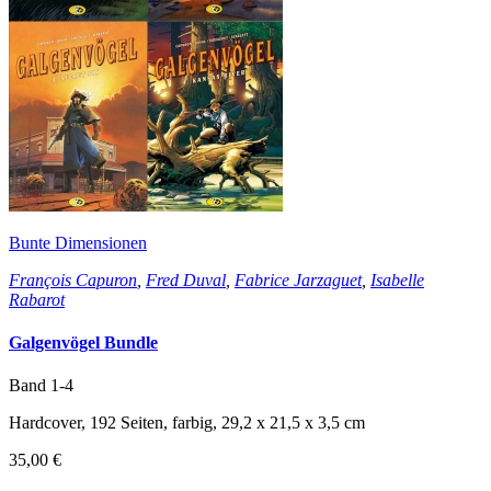
Bunte Dimensionen
François Capuron
,
Fred Duval
,
Fabrice Jarzaguet
,
Isabelle
Rabarot
Galgenvögel Bundle
Band 1-4
Hardcover, 192 Seiten, farbig, 29,2 x 21,5 x 3,5 cm
35,00 €