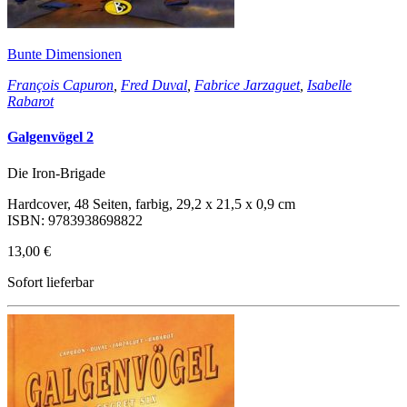
Bunte Dimensionen
François Capuron
,
Fred Duval
,
Fabrice Jarzaguet
,
Isabelle
Rabarot
Galgenvögel 2
Die Iron-Brigade
Hardcover, 48 Seiten, farbig, 29,2 x 21,5 x 0,9 cm
ISBN: 9783938698822
13,00 €
Sofort lieferbar