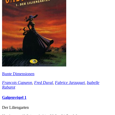
Bunte Dimensionen
François Capuron
,
Fred Duval
,
Fabrice Jarzaguet
,
Isabelle
Rabarot
Galgenvögel 1
Der Liliengarten