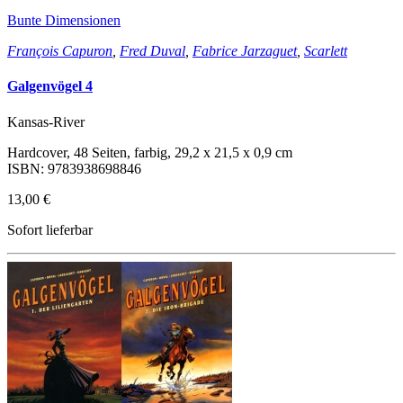
Bunte Dimensionen
François Capuron
,
Fred Duval
,
Fabrice Jarzaguet
,
Scarlett
Galgenvögel 4
Kansas-River
Hardcover, 48 Seiten, farbig, 29,2 x 21,5 x 0,9 cm
ISBN: 9783938698846
13,00 €
Sofort lieferbar