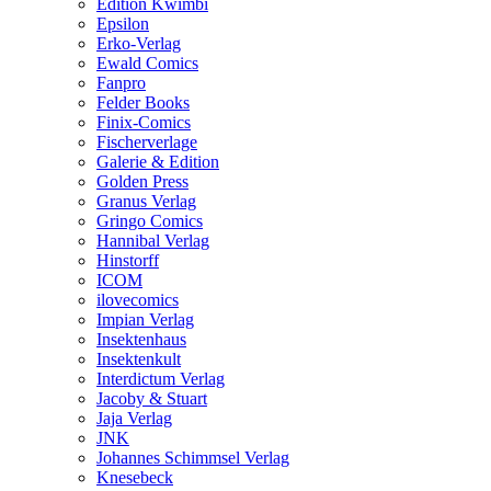
Edition Kwimbi
Epsilon
Erko-Verlag
Ewald Comics
Fanpro
Felder Books
Finix-Comics
Fischerverlage
Galerie & Edition
Golden Press
Granus Verlag
Gringo Comics
Hannibal Verlag
Hinstorff
ICOM
ilovecomics
Impian Verlag
Insektenhaus
Insektenkult
Interdictum Verlag
Jacoby & Stuart
Jaja Verlag
JNK
Johannes Schimmsel Verlag
Knesebeck