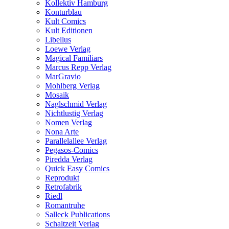
Kollektiv Hamburg
Konturblau
Kult Comics
Kult Editionen
Libellus
Loewe Verlag
Magical Familiars
Marcus Repp Verlag
MarGravio
Mohlberg Verlag
Mosaik
Naglschmid Verlag
Nichtlustig Verlag
Nomen Verlag
Nona Arte
Parallelallee Verlag
Pegasos-Comics
Piredda Verlag
Quick Easy Comics
Reprodukt
Retrofabrik
Riedl
Romantruhe
Salleck Publications
Schaltzeit Verlag