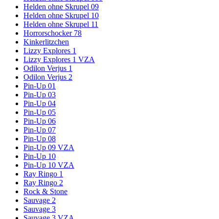
Helden ohne Skrupel 09
Helden ohne Skrupel 10
Helden ohne Skrupel 11
Horrorschocker 78
Kinkerlitzchen
Lizzy Explores 1
Lizzy Explores 1 VZA
Odilon Verjus 1
Odilon Verjus 2
Pin-Up 01
Pin-Up 03
Pin-Up 04
Pin-Up 05
Pin-Up 06
Pin-Up 07
Pin-Up 08
Pin-Up 09 VZA
Pin-Up 10
Pin-Up 10 VZA
Ray Ringo 1
Ray Ringo 2
Rock & Stone
Sauvage 2
Sauvage 3
Sauvage 3 VZA