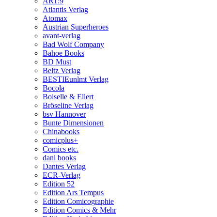
ART:9
Atlantis Verlag
Atomax
Austrian Superheroes
avant-verlag
Bad Wolf Company
Bahoe Books
BD Must
Beltz Verlag
BESTIEunlmt Verlag
Bocola
Boiselle & Ellert
Bröseline Verlag
bsv Hannover
Bunte Dimensionen
Chinabooks
comicplus+
Comics etc.
dani books
Dantes Verlag
ECR-Verlag
Edition 52
Edition Ars Tempus
Edition Comicographie
Edition Comics & Mehr