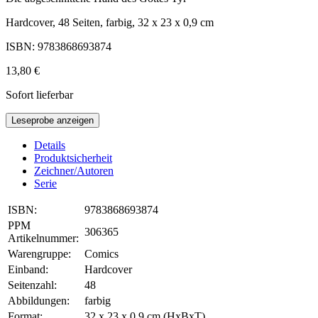
Hardcover, 48 Seiten, farbig, 32 x 23 x 0,9 cm
ISBN: 9783868693874
13,80 €
Sofort lieferbar
Leseprobe anzeigen
Details
Produktsicherheit
Zeichner/Autoren
Serie
ISBN:
9783868693874
PPM
306365
Artikelnummer:
Warengruppe:
Comics
Einband:
Hardcover
Seitenzahl:
48
Abbildungen:
farbig
Format:
32 x 23 x 0,9 cm (HxBxT)