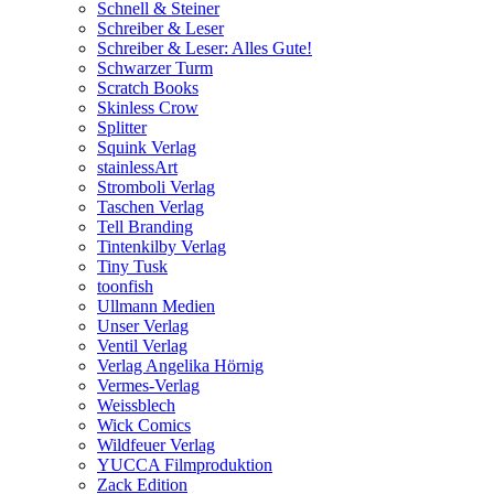
Schnell & Steiner
Schreiber & Leser
Schreiber & Leser: Alles Gute!
Schwarzer Turm
Scratch Books
Skinless Crow
Splitter
Squink Verlag
stainlessArt
Stromboli Verlag
Taschen Verlag
Tell Branding
Tintenkilby Verlag
Tiny Tusk
toonfish
Ullmann Medien
Unser Verlag
Ventil Verlag
Verlag Angelika Hörnig
Vermes-Verlag
Weissblech
Wick Comics
Wildfeuer Verlag
YUCCA Filmproduktion
Zack Edition