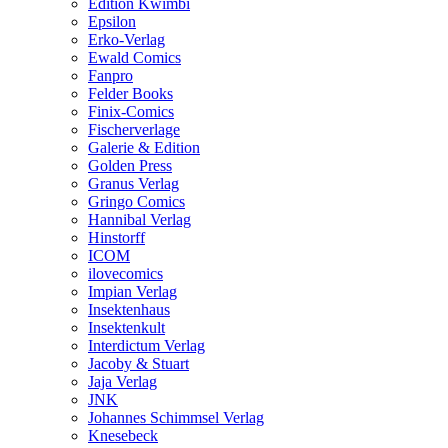
Edition Kwimbi
Epsilon
Erko-Verlag
Ewald Comics
Fanpro
Felder Books
Finix-Comics
Fischerverlage
Galerie & Edition
Golden Press
Granus Verlag
Gringo Comics
Hannibal Verlag
Hinstorff
ICOM
ilovecomics
Impian Verlag
Insektenhaus
Insektenkult
Interdictum Verlag
Jacoby & Stuart
Jaja Verlag
JNK
Johannes Schimmsel Verlag
Knesebeck