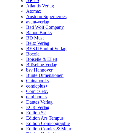
ART:9
Atlantis Verlag
Atomax
Austrian Superheroes
avant-verlag
Bad Wolf Company
Bahoe Books
BD Must
Beltz Verlag
BESTIEunlmt Verlag
Bocola
Boiselle & Ellert
Bröseline Verlag
bsv Hannover
Bunte Dimensionen
Chinabooks
comicplus+
Comics etc.
dani books
Dantes Verlag
ECR-Verlag
Edition 52
Edition Ars Tempus
Edition Comicographie
Edition Comics & Mehr