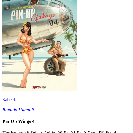
Salleck
Romain Hugault
Pin-Up Wings 4
Hardcover, 48 Seiten, farbig, 29,5 x 21,5 x 0,7 cm, Bildband