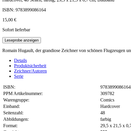
ISBN: 9783899086164
15,00 €
Sofort lieferbar
Leseprobe anzeigen
Romain Hugault, der grandiose Zeichner von schönen Flugzeugen und 
Details
Produktsicherheit
Zeichner/Autoren
Serie
ISBN:
9783899086164
PPM Artikelnummer:
309782
Warengruppe:
Comics
Einband:
Hardcover
Seitenzahl:
48
Abbildungen:
farbig
Format:
29,5 x 21,5 x 0