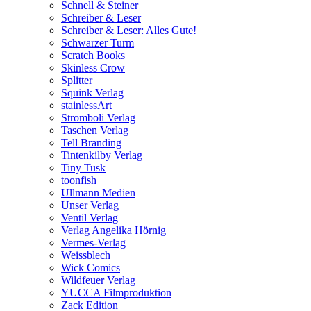
Schnell & Steiner
Schreiber & Leser
Schreiber & Leser: Alles Gute!
Schwarzer Turm
Scratch Books
Skinless Crow
Splitter
Squink Verlag
stainlessArt
Stromboli Verlag
Taschen Verlag
Tell Branding
Tintenkilby Verlag
Tiny Tusk
toonfish
Ullmann Medien
Unser Verlag
Ventil Verlag
Verlag Angelika Hörnig
Vermes-Verlag
Weissblech
Wick Comics
Wildfeuer Verlag
YUCCA Filmproduktion
Zack Edition