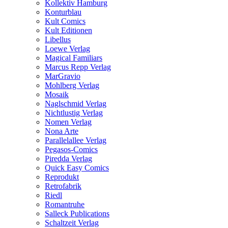
Kollektiv Hamburg
Konturblau
Kult Comics
Kult Editionen
Libellus
Loewe Verlag
Magical Familiars
Marcus Repp Verlag
MarGravio
Mohlberg Verlag
Mosaik
Naglschmid Verlag
Nichtlustig Verlag
Nomen Verlag
Nona Arte
Parallelallee Verlag
Pegasos-Comics
Piredda Verlag
Quick Easy Comics
Reprodukt
Retrofabrik
Riedl
Romantruhe
Salleck Publications
Schaltzeit Verlag