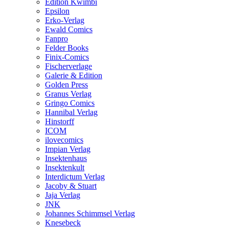
Edition Kwimbi
Epsilon
Erko-Verlag
Ewald Comics
Fanpro
Felder Books
Finix-Comics
Fischerverlage
Galerie & Edition
Golden Press
Granus Verlag
Gringo Comics
Hannibal Verlag
Hinstorff
ICOM
ilovecomics
Impian Verlag
Insektenhaus
Insektenkult
Interdictum Verlag
Jacoby & Stuart
Jaja Verlag
JNK
Johannes Schimmsel Verlag
Knesebeck