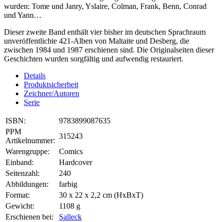
wurden: Tome und Janry, Yslaire, Colman, Frank, Benn, Conrad
und Yann…
Dieser zweite Band enthält vier bisher im deutschen Sprachraum
unveröffentlichte 421-Alben von Maltaite und Desberg, die
zwischen 1984 und 1987 erschienen sind. Die Originalseiten dieser
Geschichten wurden sorgfältig und aufwendig restauriert.
Details
Produktsicherheit
Zeichner/Autoren
Serie
ISBN:
9783899087635
PPM
315243
Artikelnummer:
Warengruppe:
Comics
Einband:
Hardcover
Seitenzahl:
240
Abbildungen:
farbig
Format:
30 x 22 x 2,2 cm (HxBxT)
Gewicht:
1108 g
Erschienen bei:
Salleck