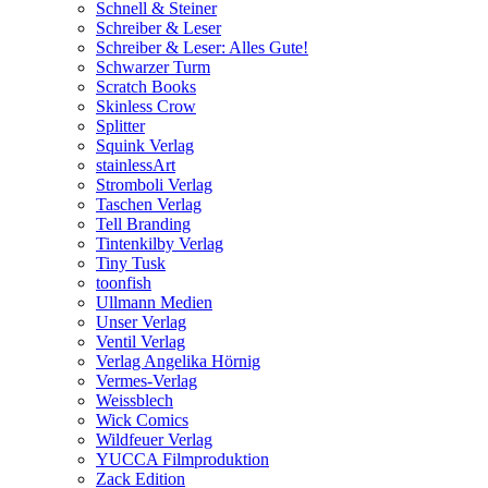
Schnell & Steiner
Schreiber & Leser
Schreiber & Leser: Alles Gute!
Schwarzer Turm
Scratch Books
Skinless Crow
Splitter
Squink Verlag
stainlessArt
Stromboli Verlag
Taschen Verlag
Tell Branding
Tintenkilby Verlag
Tiny Tusk
toonfish
Ullmann Medien
Unser Verlag
Ventil Verlag
Verlag Angelika Hörnig
Vermes-Verlag
Weissblech
Wick Comics
Wildfeuer Verlag
YUCCA Filmproduktion
Zack Edition