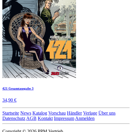
421 Gesamtausgabe 3
34,90 €
Startseite
News
Katalog
Vorschau
Händler
Verlage
Über uns
Datenschutz
AGB
Kontakt
Impressum
Anmelden
Copyright © 2026 PPM Vertrieb