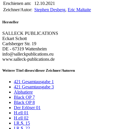
Erschienen am:
12.10.2021
Zeichner/Autor:
Stephen Desberg
,
Eric Maltaite
Hersteller
SALLECK PUBLICATIONS
Eckart Schott
Carlsberger Str. 19
DE - 67319 Wattenheim
info@salleckpublications.eu
www.salleck-publications.de
Weitere Titel dieses/dieser Zeichner/Autoren
421 Gesamtausgabe 1
421 Gesamtausgabe 3
Alphatiere
Black OP 7
Black OP 8
Der Erlöser 01
H.ell 01
H.ell 02
I.R.$. 15
I.R.$. 22