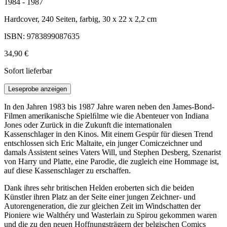
1984 - 1987
Hardcover, 240 Seiten, farbig, 30 x 22 x 2,2 cm
ISBN: 9783899087635
34,90 €
Sofort lieferbar
Leseprobe anzeigen
In den Jahren 1983 bis 1987 Jahre waren neben den James-Bond-
Filmen amerikanische Spielﬁlme wie die Abenteuer von Indiana
Jones oder Zurück in die Zukunft die internationalen
Kassenschlager in den Kinos. Mit einem Gespür für diesen Trend
entschlossen sich Eric Maltaite, ein junger Comiczeichner und
damals Assistent seines Vaters Will, und Stephen Desberg, Szenarist
von Harry und Platte, eine Parodie, die zugleich eine Hommage ist,
auf diese Kassenschlager zu erschaffen.
Dank ihres sehr britischen Helden eroberten sich die beiden
Künstler ihren Platz an der Seite einer jungen Zeichner- und
Autorengeneration, die zur gleichen Zeit im Windschatten der
Pioniere wie Walthéry und Wasterlain zu Spirou gekommen waren
und die zu den neuen Hoffnungsträgern der belgischen Comics