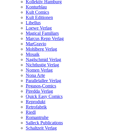
Kollektiv Hamburg
Konturblau
Kult Comics
Kult Editionen
Libellus
Loewe Verlag
Magical Familiars
Marcus Repp Verlag
MarGravio
Mohlberg Verlag
Mosaik
Naglschmid Verlag
Nichtlustig Verlag
Nomen Verlag
Nona Arte
Parallelallee Verlag
Pegasos-Comics
Piredda Verlag
Quick Easy Comics
Reprodukt
Retrofabrik
Riedl
Romantruhe
Salleck Publications
Schaltzeit Verlag