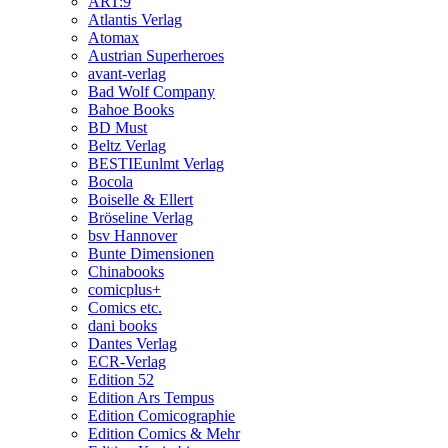
ART:9
Atlantis Verlag
Atomax
Austrian Superheroes
avant-verlag
Bad Wolf Company
Bahoe Books
BD Must
Beltz Verlag
BESTIEunlmt Verlag
Bocola
Boiselle & Ellert
Bröseline Verlag
bsv Hannover
Bunte Dimensionen
Chinabooks
comicplus+
Comics etc.
dani books
Dantes Verlag
ECR-Verlag
Edition 52
Edition Ars Tempus
Edition Comicographie
Edition Comics & Mehr