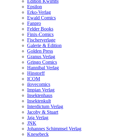
Edition Kwimbi
Epsilon
Erko-Verlag
Ewald Comics
Fanpro
Felder Books
Finix-Comics
Fischerverlage
Galerie & Edition
Golden Press
Granus Verlag
Gringo Comics
Hannibal Verlag
Hinstorff
ICOM
ilovecomics
Impian Verlag
Insektenhaus
Insektenkult
Interdictum Verlag
Jacoby & Stuart
Jaja Verlag
JNK
Johannes Schimmsel Verlag
Knesebeck