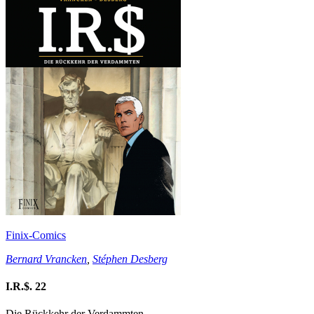
Finix-Comics
Bernard Vrancken
,
Stéphen Desberg
I.R.$. 22
Die Rückkehr der Verdammten