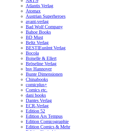
ART:9
Atlantis Verlag
Atomax
Austrian Superheroes
avant-verlag
Bad Wolf Company
Bahoe Books
BD Must
Beltz Verlag
BESTIEunlmt Verlag
Bocola
Boiselle & Ellert
Bröseline Verlag
bsv Hannover
Bunte Dimensionen
Chinabooks
comicplus+
Comics etc.
dani books
Dantes Verlag
ECR-Verlag
Edition 52
Edition Ars Tempus
Edition Comicographie
Edition Comics & Mehr