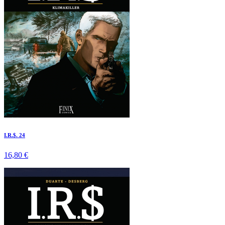
I.R.$. 24
16,80 €