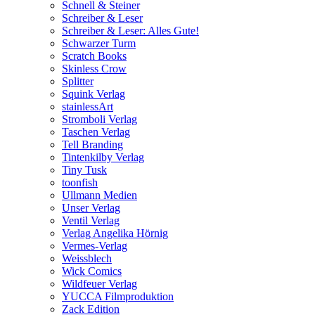
Schnell & Steiner
Schreiber & Leser
Schreiber & Leser: Alles Gute!
Schwarzer Turm
Scratch Books
Skinless Crow
Splitter
Squink Verlag
stainlessArt
Stromboli Verlag
Taschen Verlag
Tell Branding
Tintenkilby Verlag
Tiny Tusk
toonfish
Ullmann Medien
Unser Verlag
Ventil Verlag
Verlag Angelika Hörnig
Vermes-Verlag
Weissblech
Wick Comics
Wildfeuer Verlag
YUCCA Filmproduktion
Zack Edition