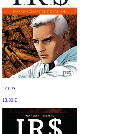
I.R.$. 15
13,80 €