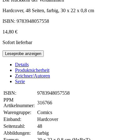
Hardcover, 48 Seiten, farbig, 30 x 22 x 0,8 cm
ISBN: 9783948057558
14,80 €
Sofort lieferbar
Leseprobe anzeigen
Details
Produktsicherheit
Zeichner/Autoren
Serie
ISBN:
9783948057558
PPM
316766
Artikelnummer:
Warengruppe:
Comics
Einband:
Hardcover
Seitenzahl:
48
Abbildungen:
farbig
Format:
30 x 22 x 0,8 cm (HxBxT)