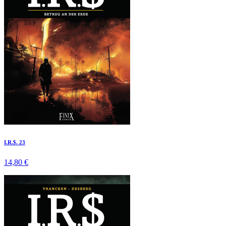
I.R.$. 23
14,80 €