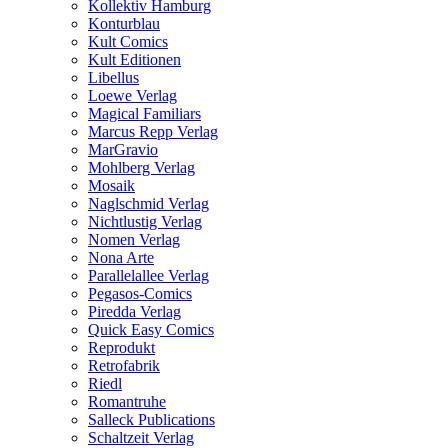
Kollektiv Hamburg
Konturblau
Kult Comics
Kult Editionen
Libellus
Loewe Verlag
Magical Familiars
Marcus Repp Verlag
MarGravio
Mohlberg Verlag
Mosaik
Naglschmid Verlag
Nichtlustig Verlag
Nomen Verlag
Nona Arte
Parallelallee Verlag
Pegasos-Comics
Piredda Verlag
Quick Easy Comics
Reprodukt
Retrofabrik
Riedl
Romantruhe
Salleck Publications
Schaltzeit Verlag