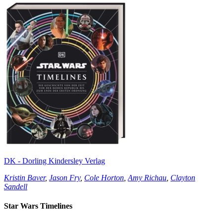
DK - Dorling Kindersley Verlag
Kristin Baver
,
Jason Fry
,
Cole Horton
,
Amy Richau
,
Clayton
Sandell
Star Wars Timelines