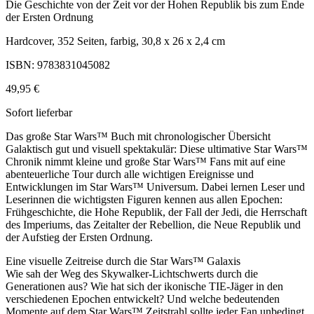
Die Geschichte von der Zeit vor der Hohen Republik bis zum Ende
der Ersten Ordnung
Hardcover, 352 Seiten, farbig, 30,8 x 26 x 2,4 cm
ISBN: 9783831045082
49,95 €
Sofort lieferbar
Das große Star Wars™ Buch mit chronologischer Übersicht
Galaktisch gut und visuell spektakulär: Diese ultimative Star Wars™
Chronik nimmt kleine und große Star Wars™ Fans mit auf eine
abenteuerliche Tour durch alle wichtigen Ereignisse und
Entwicklungen im Star Wars™ Universum. Dabei lernen Leser und
Leserinnen die wichtigsten Figuren kennen aus allen Epochen:
Frühgeschichte, die Hohe Republik, der Fall der Jedi, die Herrschaft
des Imperiums, das Zeitalter der Rebellion, die Neue Republik und
der Aufstieg der Ersten Ordnung.
Eine visuelle Zeitreise durch die Star Wars™ Galaxis
Wie sah der Weg des Skywalker-Lichtschwerts durch die
Generationen aus? Wie hat sich der ikonische TIE-Jäger in den
verschiedenen Epochen entwickelt? Und welche bedeutenden
Momente auf dem Star Wars™ Zeitstrahl sollte jeder Fan unbedingt