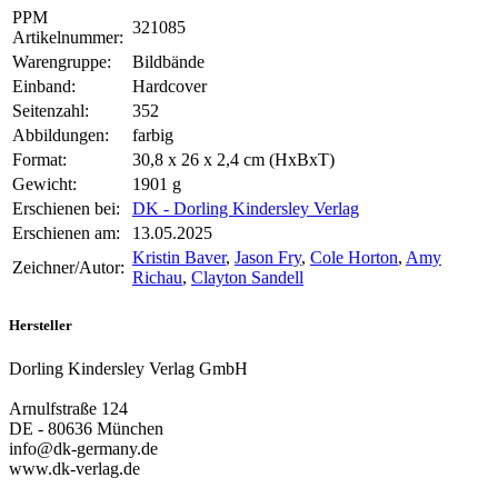
PPM
321085
Artikelnummer:
Warengruppe:
Bildbände
Einband:
Hardcover
Seitenzahl:
352
Abbildungen:
farbig
Format:
30,8 x 26 x 2,4 cm (HxBxT)
Gewicht:
1901 g
Erschienen bei:
DK - Dorling Kindersley Verlag
Erschienen am:
13.05.2025
Kristin Baver
,
Jason Fry
,
Cole Horton
,
Amy
Zeichner/Autor:
Richau
,
Clayton Sandell
Hersteller
Dorling Kindersley Verlag GmbH
Arnulfstraße 124
DE - 80636 München
info@dk-germany.de
www.dk-verlag.de