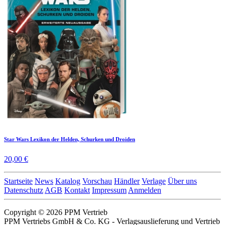
Star Wars Lexikon der Helden, Schurken und Droiden
20,00 €
Startseite
News
Katalog
Vorschau
Händler
Verlage
Über uns
Datenschutz
AGB
Kontakt
Impressum
Anmelden
Copyright © 2026 PPM Vertrieb
PPM Vertriebs GmbH & Co. KG - Verlagsauslieferung und Vertrieb