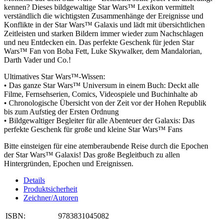
kennen? Dieses bildgewaltige Star Wars™ Lexikon vermittelt
verständlich die wichtigsten Zusammenhänge der Ereignisse und
Konflikte in der Star Wars™ Galaxis und lädt mit übersichtlichen
Zeitleisten und starken Bildern immer wieder zum Nachschlagen
und neu Entdecken ein. Das perfekte Geschenk für jeden Star
Wars™ Fan von Boba Fett, Luke Skywalker, dem Mandalorian,
Darth Vader und Co.!
Ultimatives Star Wars™-Wissen:
• Das ganze Star Wars™ Universum in einem Buch: Deckt alle
Filme, Fernsehserien, Comics, Videospiele und Buchinhalte ab
• Chronologische Übersicht von der Zeit vor der Hohen Republik
bis zum Aufstieg der Ersten Ordnung
• Bildgewaltiger Begleiter für alle Abenteuer der Galaxis: Das
perfekte Geschenk für große und kleine Star Wars™ Fans
Bitte einsteigen für eine atemberaubende Reise durch die Epochen
der Star Wars™ Galaxis! Das große Begleitbuch zu allen
Hintergründen, Epochen und Ereignissen.
Details
Produktsicherheit
Zeichner/Autoren
ISBN:
9783831045082