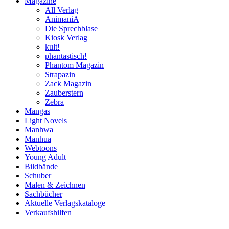
Magazine
All Verlag
AnimaniA
Die Sprechblase
Kiosk Verlag
kult!
phantastisch!
Phantom Magazin
Strapazin
Zack Magazin
Zauberstern
Zebra
Mangas
Light Novels
Manhwa
Manhua
Webtoons
Young Adult
Bildbände
Schuber
Malen & Zeichnen
Sachbücher
Aktuelle Verlagskataloge
Verkaufshilfen