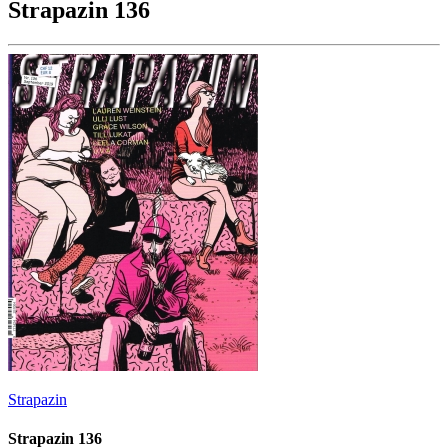
Strapazin 136
Strapazin
Strapazin 136