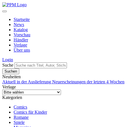
Startseite
News
Katalog
Vorschau
Händler
Verlage
Über uns
Login
Suche
Neuheiten
Aktuell in der Auslieferung
Neuerscheinungen der letzten 4 Wochen
Verlage
Kategorien
Comics
Comics für Kinder
Romane
Spiele