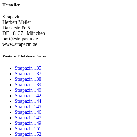
Hersteller
Strapazin
Herbert Meiler
Daiserstraße 5
DE - 81371 München
post@strapazin.de
www.strapazin.de
Weitere Titel dieser Serie
Strapazin 135
Strapazin 137
Strapazin 138
Strapazin 139
Strapazin 140
Strapazin 142
Strapazin 144
Strapazin 145
Strapazin 146
Strapazin 147
Strapazin 149
Strapazin 151
Strapazin 152