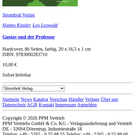
Stromboli Verlag
Haimo Kinzler
,
Leo Leowald
Gustav und der Professor
Hardcover, 86 Seiten, farbig, 20 x 16,5 x 1 cm
ISBN: 9783000283710
10,00 €
Sofort lieferbar
Startseite
News
Katalog
Vorschau
Händler
Verlage
Über uns
Datenschutz
AGB
Kontakt
Impressum
Anmelden
Copyright © 2026 PPM Vertrieb
PPM Vertriebs GmbH & Co. KG - Verlagsauslieferung und Vertrieb
DE - 32694 Dörentrup, Industriestraße 18
Telefon: +49 - 5265 - 9 55 88 55 Telefax: +49 - 5265 - 9 55 88 66