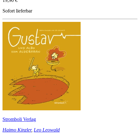
19,90 €
Sofort lieferbar
Stromboli Verlag
Haimo Kinzler
,
Leo Leowald