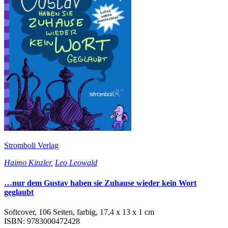
Stromboli Verlag
Haimo Kinzler
,
Leo Leowald
…nur dem Gustav haben sie Zuhause wieder kein Wort
geglaubt
Softcover, 106 Seiten, farbig, 17,4 x 13 x 1 cm
ISBN: 9783000472428