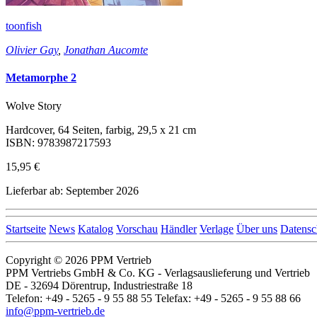
toonfish
Olivier Gay
,
Jonathan Aucomte
Metamorphe 2
Wolve Story
Hardcover, 64 Seiten, farbig, 29,5 x 21 cm
ISBN: 9783987217593
15,95 €
Lieferbar ab: September 2026
Startseite
News
Katalog
Vorschau
Händler
Verlage
Über uns
Datensc
Copyright © 2026 PPM Vertrieb
PPM Vertriebs GmbH & Co. KG - Verlagsauslieferung und Vertrieb
DE - 32694 Dörentrup, Industriestraße 18
Telefon: +49 - 5265 - 9 55 88 55 Telefax: +49 - 5265 - 9 55 88 66
info@ppm-vertrieb.de