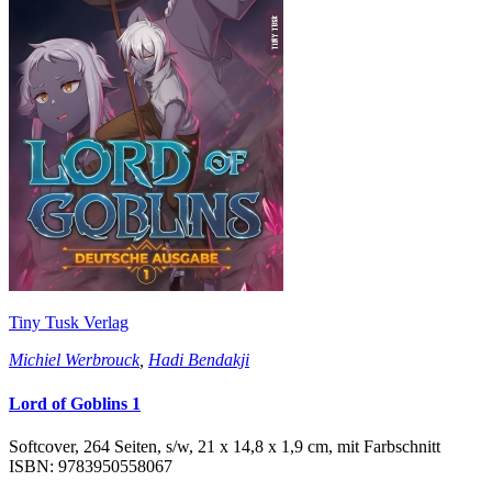
Tiny Tusk Verlag
Michiel Werbrouck
,
Hadi Bendakji
Lord of Goblins 1
Softcover, 264 Seiten, s/w, 21 x 14,8 x 1,9 cm, mit Farbschnitt
ISBN: 9783950558067