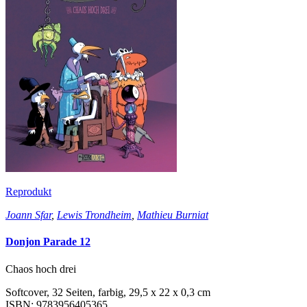
Reprodukt
Joann Sfar
,
Lewis Trondheim
,
Mathieu Burniat
Donjon Parade 12
Chaos hoch drei
Softcover, 32 Seiten, farbig, 29,5 x 22 x 0,3 cm
ISBN: 9783956405365