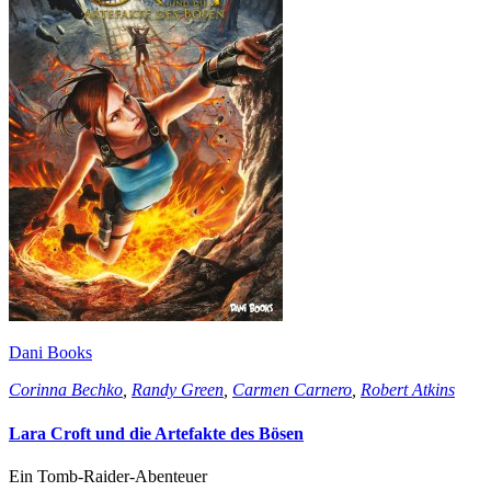
Dani Books
Corinna Bechko
,
Randy Green
,
Carmen Carnero
,
Robert Atkins
Lara Croft und die Artefakte des Bösen
Ein Tomb-Raider-Abenteuer