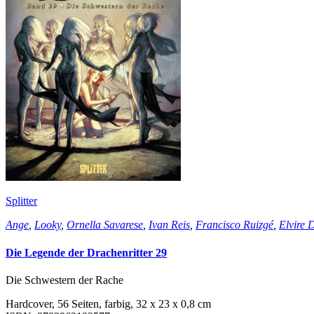
Splitter
Ange
,
Looky
,
Ornella Savarese
,
Ivan Reis
,
Francisco Ruizgé
,
Elvire 
Die Legende der Drachenritter 29
Die Schwestern der Rache
Hardcover, 56 Seiten, farbig, 32 x 23 x 0,8 cm