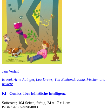
Jaja Verlag
Brösel
,
Arne Auinger
,
Lea Drews
,
Tim Eckhorst
,
Jonas Fischer
,
und
weitere
KI - Comics über künstliche Intelligenz
Softcover, 104 Seiten, farbig, 24 x 17 x 1 cm
ISBN: 9783948904883