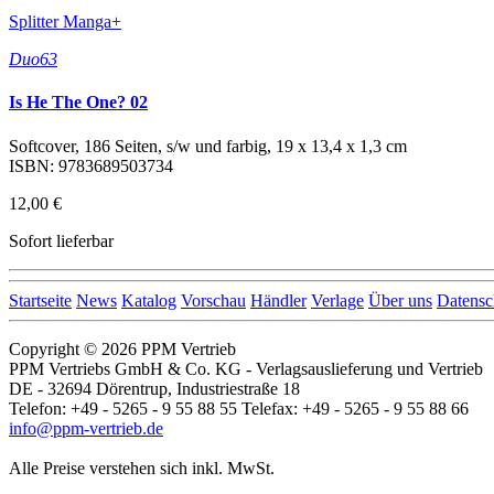
Splitter Manga+
Duo63
Is He The One? 02
Softcover, 186 Seiten, s/w und farbig, 19 x 13,4 x 1,3 cm
ISBN: 9783689503734
12,00 €
Sofort lieferbar
Startseite
News
Katalog
Vorschau
Händler
Verlage
Über uns
Datensc
Copyright © 2026 PPM Vertrieb
PPM Vertriebs GmbH & Co. KG - Verlagsauslieferung und Vertrieb
DE - 32694 Dörentrup, Industriestraße 18
Telefon: +49 - 5265 - 9 55 88 55 Telefax: +49 - 5265 - 9 55 88 66
info@ppm-vertrieb.de
Alle Preise verstehen sich inkl. MwSt.