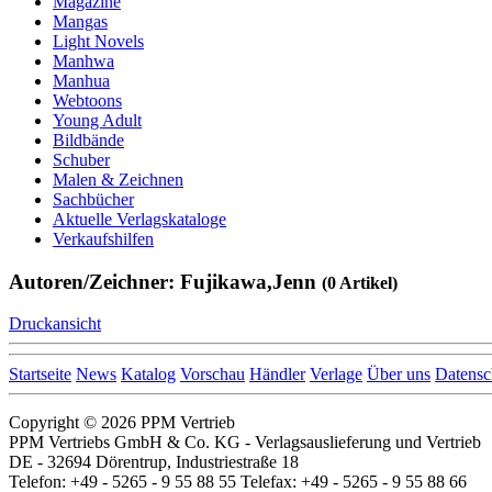
Magazine
Mangas
Light Novels
Manhwa
Manhua
Webtoons
Young Adult
Bildbände
Schuber
Malen & Zeichnen
Sachbücher
Aktuelle Verlagskataloge
Verkaufshilfen
Autoren/Zeichner: Fujikawa,Jenn
(0 Artikel)
Druckansicht
Startseite
News
Katalog
Vorschau
Händler
Verlage
Über uns
Datensc
Copyright © 2026 PPM Vertrieb
PPM Vertriebs GmbH & Co. KG - Verlagsauslieferung und Vertrieb
DE - 32694 Dörentrup, Industriestraße 18
Telefon: +49 - 5265 - 9 55 88 55 Telefax: +49 - 5265 - 9 55 88 66