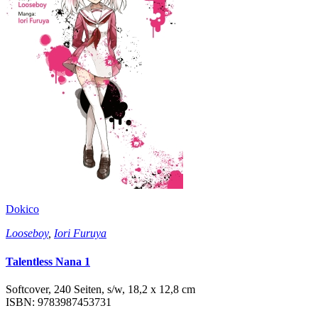
Dokico
Looseboy
,
Iori Furuya
Talentless Nana 1
Softcover, 240 Seiten, s/w, 18,2 x 12,8 cm
ISBN: 9783987453731