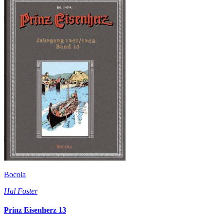
Bocola
Hal Foster
Prinz Eisenherz 13