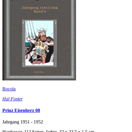
Bocola
Hal Foster
Prinz Eisenherz 08
Jahrgang 1951 - 1952
Hardcover, 112 Seiten, farbig, 32 x 23,5 x 1,5 cm