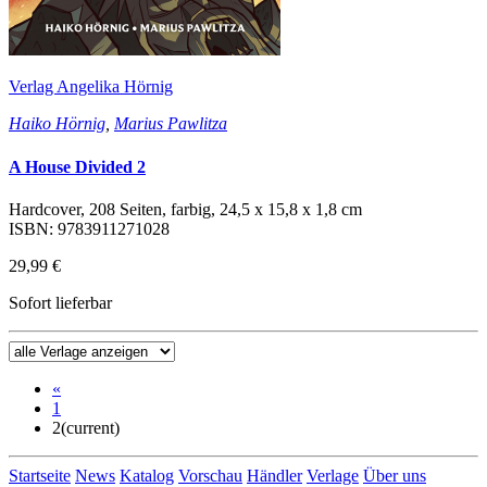
Verlag Angelika Hörnig
Haiko Hörnig
,
Marius Pawlitza
A House Divided 2
Hardcover, 208 Seiten, farbig, 24,5 x 15,8 x 1,8 cm
ISBN: 9783911271028
29,99 €
Sofort lieferbar
«
1
2
(current)
Startseite
News
Katalog
Vorschau
Händler
Verlage
Über uns