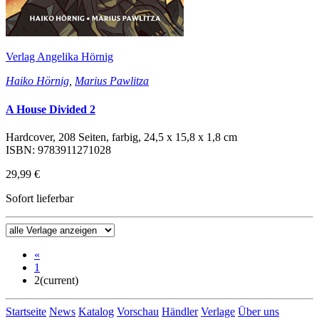
Verlag Angelika Hörnig
Haiko Hörnig
,
Marius Pawlitza
A House Divided 2
Hardcover, 208 Seiten, farbig, 24,5 x 15,8 x 1,8 cm
ISBN: 9783911271028
29,99 €
Sofort lieferbar
«
1
2
(current)
Startseite
News
Katalog
Vorschau
Händler
Verlage
Über uns