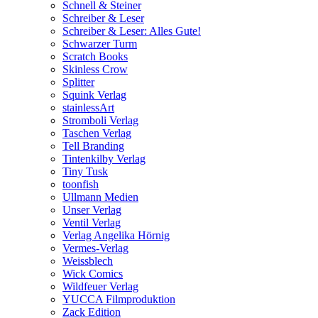
Schnell & Steiner
Schreiber & Leser
Schreiber & Leser: Alles Gute!
Schwarzer Turm
Scratch Books
Skinless Crow
Splitter
Squink Verlag
stainlessArt
Stromboli Verlag
Taschen Verlag
Tell Branding
Tintenkilby Verlag
Tiny Tusk
toonfish
Ullmann Medien
Unser Verlag
Ventil Verlag
Verlag Angelika Hörnig
Vermes-Verlag
Weissblech
Wick Comics
Wildfeuer Verlag
YUCCA Filmproduktion
Zack Edition