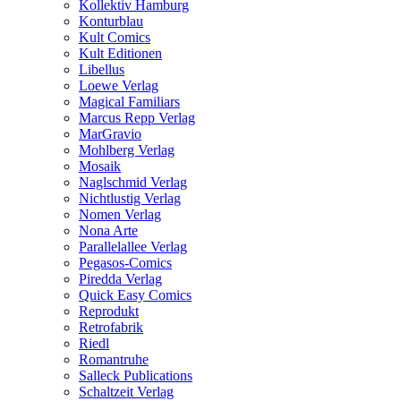
Kollektiv Hamburg
Konturblau
Kult Comics
Kult Editionen
Libellus
Loewe Verlag
Magical Familiars
Marcus Repp Verlag
MarGravio
Mohlberg Verlag
Mosaik
Naglschmid Verlag
Nichtlustig Verlag
Nomen Verlag
Nona Arte
Parallelallee Verlag
Pegasos-Comics
Piredda Verlag
Quick Easy Comics
Reprodukt
Retrofabrik
Riedl
Romantruhe
Salleck Publications
Schaltzeit Verlag