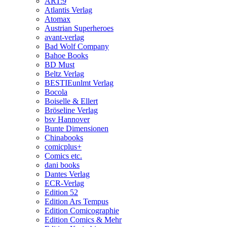
ART:9
Atlantis Verlag
Atomax
Austrian Superheroes
avant-verlag
Bad Wolf Company
Bahoe Books
BD Must
Beltz Verlag
BESTIEunlmt Verlag
Bocola
Boiselle & Ellert
Bröseline Verlag
bsv Hannover
Bunte Dimensionen
Chinabooks
comicplus+
Comics etc.
dani books
Dantes Verlag
ECR-Verlag
Edition 52
Edition Ars Tempus
Edition Comicographie
Edition Comics & Mehr