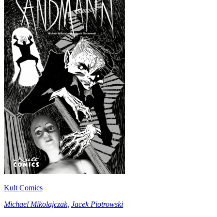
Kult Comics
Michael Mikolajczak
,
Jacek Piotrowski