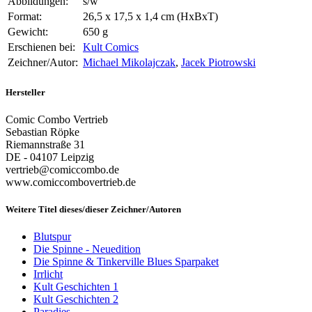
Abbildungen:
s/w
Format:
26,5 x 17,5 x 1,4 cm (HxBxT)
Gewicht:
650 g
Erschienen bei:
Kult Comics
Zeichner/Autor:
Michael Mikolajczak
,
Jacek Piotrowski
Hersteller
Comic Combo Vertrieb
Sebastian Röpke
Riemannstraße 31
DE - 04107 Leipzig
vertrieb@comiccombo.de
www.comiccombovertrieb.de
Weitere Titel dieses/dieser Zeichner/Autoren
Blutspur
Die Spinne - Neuedition
Die Spinne & Tinkerville Blues Sparpaket
Irrlicht
Kult Geschichten 1
Kult Geschichten 2
Paradies