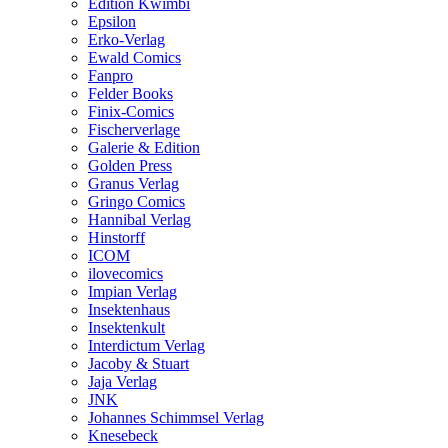
Edition Kwimbi
Epsilon
Erko-Verlag
Ewald Comics
Fanpro
Felder Books
Finix-Comics
Fischerverlage
Galerie & Edition
Golden Press
Granus Verlag
Gringo Comics
Hannibal Verlag
Hinstorff
ICOM
ilovecomics
Impian Verlag
Insektenhaus
Insektenkult
Interdictum Verlag
Jacoby & Stuart
Jaja Verlag
JNK
Johannes Schimmsel Verlag
Knesebeck